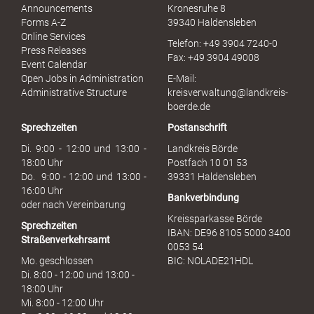
l
Announcements
Kronesruhe 8
e
Forms A-Z
39340 Haldensleben
r
Online Services
Telefon: +49 3904 7240-0
M
Press Releases
Fax: +49 3904 49008
i
Event Calendar
s
Open Jobs in Administration
E-Mail:
s
Administrative Structure
kreisverwaltung@landkreis-
b
boerde.de
r
Sprechzeiten
Postanschrift
a
u
Di. 9:00 - 12:00 und 13:00 -
Landkreis Börde
c
18:00 Uhr
Postfach 10 01 53
h
Do. 9:00 - 12:00 und 13:00 -
39331 Haldensleben
16:00 Uhr
Bankverbindung
oder nach Vereinbarung
Kreissparkasse Börde
Sprechzeiten
IBAN: DE96 8105 5000 3400
Straßenverkehrsamt
0053 54
Mo. geschlossen
BIC: NOLADE21HDL
Di. 8:00 - 12:00 und 13:00 -
18:00 Uhr
Mi. 8:00 - 12:00 Uhr