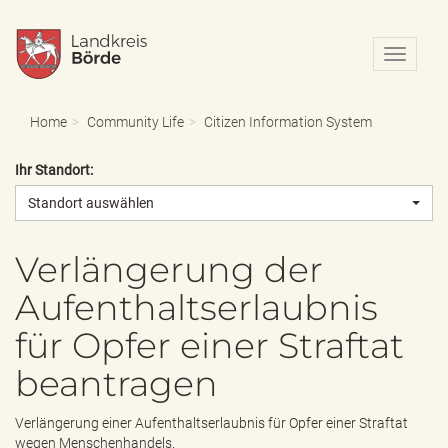
N
a
v
i
Home
Community Life
Citizen Information System
g
a
Ihr Standort:
t
i
Standort auswählen
o
n
e
Verlängerung der
i
Aufenthaltserlaubnis
n
-
für Opfer einer Straftat
/
a
beantragen
u
s
b
Verlängerung einer Aufenthaltserlaubnis für Opfer einer Straftat
l
wegen Menschenhandels.