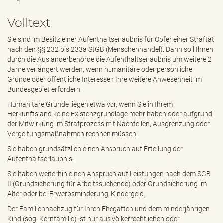
e
n
Volltext
d
e
Sie sind im Besitz einer Aufenthaltserlaubnis für Opfer einer Straftat
n
nach den §§ 232 bis 233a StGB (Menschenhandel). Dann soll Ihnen
durch die Ausländerbehörde die Aufenthaltserlaubnis um weitere 2
Jahre verlängert werden, wenn humanitäre oder persönliche
Gründe oder öffentliche Interessen Ihre weitere Anwesenheit im
Bundesgebiet erfordern.
Humanitäre Gründe liegen etwa vor, wenn Sie in Ihrem
Herkunftsland keine Existenzgrundlage mehr haben oder aufgrund
der Mitwirkung im Strafprozess mit Nachteilen, Ausgrenzung oder
Vergeltungsmaßnahmen rechnen müssen.
Sie haben grundsätzlich einen Anspruch auf Erteilung der
Aufenthaltserlaubnis.
Sie haben weiterhin einen Anspruch auf Leistungen nach dem SGB
II (Grundsicherung für Arbeitssuchende) oder Grundsicherung im
Alter oder bei Erwerbsminderung, Kindergeld.
Der Familiennachzug für Ihren Ehegatten und dem minderjährigen
Kind (sog. Kernfamilie) ist nur aus völkerrechtlichen oder