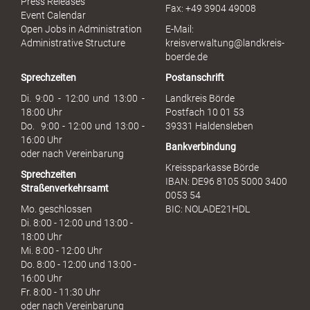
Press Releases
Fax: +49 3904 49008
i
Event Calendar
s
Open Jobs in Administration
E-Mail:
s
Administrative Structure
kreisverwaltung@landkreis-
b
boerde.de
r
Sprechzeiten
Postanschrift
a
u
Di. 9:00 - 12:00 und 13:00 -
Landkreis Börde
c
18:00 Uhr
Postfach 10 01 53
h
Do. 9:00 - 12:00 und 13:00 -
39331 Haldensleben
16:00 Uhr
Bankverbindung
oder nach Vereinbarung
Kreissparkasse Börde
Sprechzeiten
IBAN: DE96 8105 5000 3400
Straßenverkehrsamt
0053 54
Mo. geschlossen
BIC: NOLADE21HDL
Di. 8:00 - 12:00 und 13:00 -
18:00 Uhr
Mi. 8:00 - 12:00 Uhr
Do. 8:00 - 12:00 und 13:00 -
16:00 Uhr
Fr. 8:00 - 11:30 Uhr
oder nach Vereinbarung