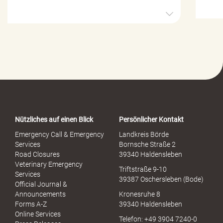
H
i
l
f
e
-
P
o
r
t
a
Nützliches auf einen Blick
Persönlicher Kontakt
l
S
Emergency Call & Emergency
Landkreis Börde
e
Services
Bornsche Straße 2
x
Road Closures
39340 Haldensleben
u
Veterinary Emergency
Triftstraße 9-10
e
Services
39387 Oschersleben (Bode)
l
Official Journal &
l
Announcements
Kronesruhe 8
e
Forms A-Z
39340 Haldensleben
r
Online Services
Telefon: +49 3904 7240-0
M