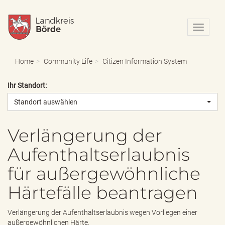
N
a
v
i
Home
Community Life
Citizen Information System
g
a
Ihr Standort:
t
i
Standort auswählen
o
n
e
Verlängerung der
i
Aufenthaltserlaubnis
n
-
für außergewöhnliche
/
a
Härtefälle beantragen
u
s
b
Verlängerung der Aufenthaltserlaubnis wegen Vorliegen einer
l
außergewöhnlichen Härte.