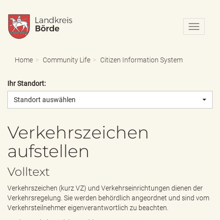
N
a
v
i
Home
Community Life
Citizen Information System
g
a
Ihr Standort:
t
i
Standort auswählen
o
n
e
Verkehrszeichen
i
aufstellen
n
-
/
Volltext
a
u
Verkehrszeichen (kurz VZ) und Verkehrseinrichtungen dienen der
s
Verkehrsregelung. Sie werden behördlich angeordnet und sind vom
b
Verkehrsteilnehmer eigenverantwortlich zu beachten.
l