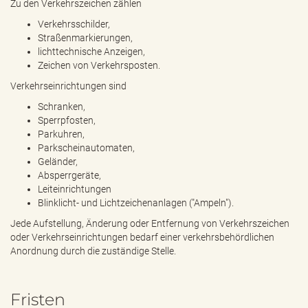
Zu den Verkehrszeichen zählen
e
n
Verkehrsschilder,
d
Straßenmarkierungen,
e
lichttechnische Anzeigen,
n
Zeichen von Verkehrsposten.
Verkehrseinrichtungen sind
Schranken,
Sperrpfosten,
Parkuhren,
Parkscheinautomaten,
Geländer,
Absperrgeräte,
Leiteinrichtungen
Blinklicht- und Lichtzeichenanlagen ("Ampeln").
Jede Aufstellung, Änderung oder Entfernung von Verkehrszeichen
oder Verkehrseinrichtungen bedarf einer verkehrsbehördlichen
Anordnung durch die zuständige Stelle.
Fristen