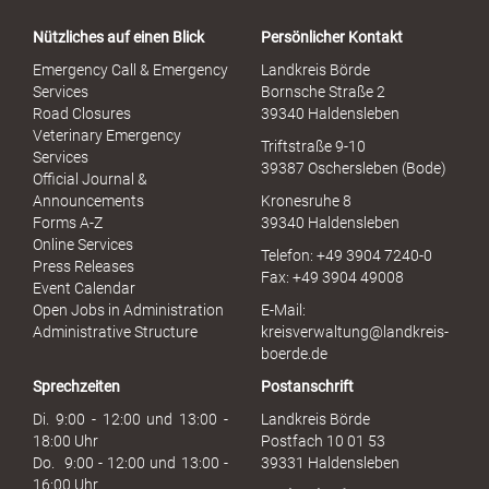
a
Nützliches auf einen Blick
Persönlicher Kontakt
l
S
Emergency Call & Emergency
Landkreis Börde
e
Services
Bornsche Straße 2
x
Road Closures
39340 Haldensleben
u
Veterinary Emergency
Triftstraße 9-10
e
Services
39387 Oschersleben (Bode)
l
Official Journal &
l
Announcements
Kronesruhe 8
e
Forms A-Z
39340 Haldensleben
r
Online Services
Telefon: +49 3904 7240-0
M
Press Releases
Fax: +49 3904 49008
i
Event Calendar
s
Open Jobs in Administration
E-Mail:
s
Administrative Structure
kreisverwaltung@landkreis-
b
boerde.de
r
Sprechzeiten
Postanschrift
a
u
Di. 9:00 - 12:00 und 13:00 -
Landkreis Börde
c
18:00 Uhr
Postfach 10 01 53
h
Do. 9:00 - 12:00 und 13:00 -
39331 Haldensleben
16:00 Uhr