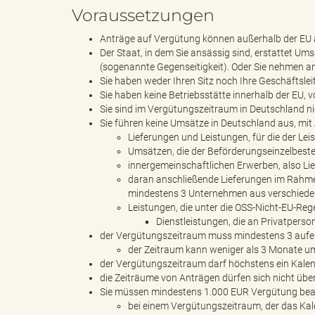
Voraussetzungen
Anträge auf Vergütung können außerhalb der EU al
"
Der Staat, in dem Sie ansässig sind, erstattet 
(sogenannte Gegenseitigkeit). Oder Sie nehmen an 
Sie haben weder Ihren Sitz noch Ihre Geschäftslei
Sie haben keine Betriebsstätte innerhalb der EU,
L
Sie sind im Vergütungszeitraum in Deutschland nic
Sie führen keine Umsätze in Deutschland aus, m
Lieferungen und Leistungen, für die der L
Umsätzen, die der Beförderungseinzelbeste
innergemeinschaftlichen Erwerben, also Li
a
daran anschließende Lieferungen im Rahmen 
mindestens 3 Unternehmen aus verschiedene
Leistungen, die unter die OSS-Nicht-EU-Rege
Dienstleistungen, die an Privatperso
n
der Vergütungszeitraum muss mindestens 3 aufe
der Zeitraum kann weniger als 3 Monate um
der Vergütungszeitraum darf höchstens ein Kalen
die Zeiträume von Anträgen dürfen sich nicht üb
Sie müssen mindestens 1.000 EUR Vergütung be
d
bei einem Vergütungszeitraum, der das Kal