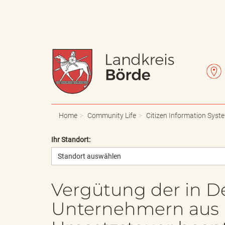
W
L
a
e
Home
Community Life
Citizen Information Syst
Ihr Standort:
Standort auswählen
p
t
Vergütung der in D
Unternehmern aus 
p
t