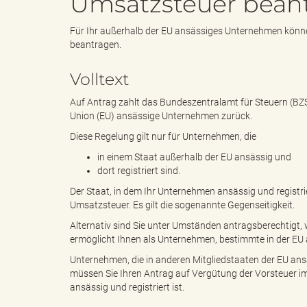
Umsatzsteuer bean
Für Ihr außerhalb der EU ansässiges Unternehmen könn
e
e
beantragen.
Volltext
n
r
Auf Antrag zahlt das Bundeszentralamt für Steuern (BZ
Union (EU) ansässige Unternehmen zurück.
Diese Regelung gilt nur für Unternehmen, die
in einem Staat außerhalb der EU ansässig und
d
i
dort registriert sind.
Der Staat, in dem Ihr Unternehmen ansässig und registri
Umsatzsteuer. Es gilt die sogenannte Gegenseitigkeit.
e
n
Alternativ sind Sie unter Umständen antragsberechtigt,
ermöglicht Ihnen als Unternehmen, bestimmte in der EU 
Unternehmen, die in anderen Mitgliedstaaten der EU ans
müssen Sie Ihren Antrag auf Vergütung der Vorsteuer im
s
g
ansässig und registriert ist.