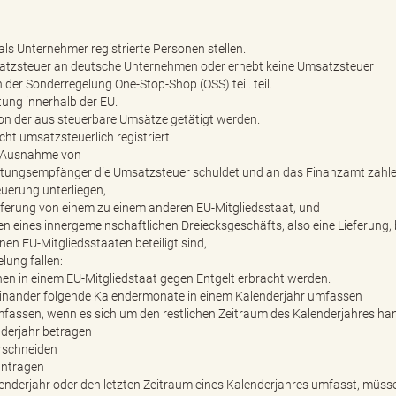
s Unternehmer registrierte Personen stellen.
Umsatzsteuer an deutsche Unternehmen oder erhebt keine Umsatzsteuer
der Sonderregelung One-Stop-Shop (OSS) teil. teil.
tung innerhalb der EU.
 von der aus steuerbare Umsätze getätigt werden.
ht umsatzsteuerlich registriert.
it Ausnahme von
eistungsempfänger die Umsatzsteuer schuldet und an das Finanzamt zahl
uerung unterliegen,
eferung von einem zu einem anderen EU-Mitgliedsstaat, und
eines innergemeinschaftlichen Dreiecksgeschäfts, also eine Lieferung, 
n EU-Mitgliedsstaaten beteiligt sind,
lung fallen:
nen in einem EU-Mitgliedstaat gegen Entgelt erbracht werden.
inander folgende Kalendermonate in einem Kalenderjahr umfassen
fassen, wenn es sich um den restlichen Zeitraum des Kalenderjahres ha
derjahr betragen
erschneiden
antragen
enderjahr oder den letzten Zeitraum eines Kalenderjahres umfasst, müss