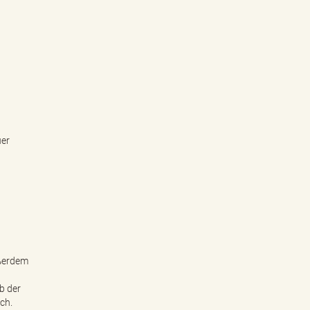
uer
ußerdem
b der
ch.