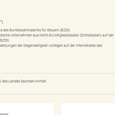
n
ite des Bundeszentralamts für Steuern (BZSt)
ische Unternehmen aus Nicht-EU-Mitgliedstaaten (Drittstaaten) auf der
(BZSt)
ssetzungen der Gegenseitigkeit vorliegen auf der Internetseite des
) des Landes Sachsen-Anhalt.
N