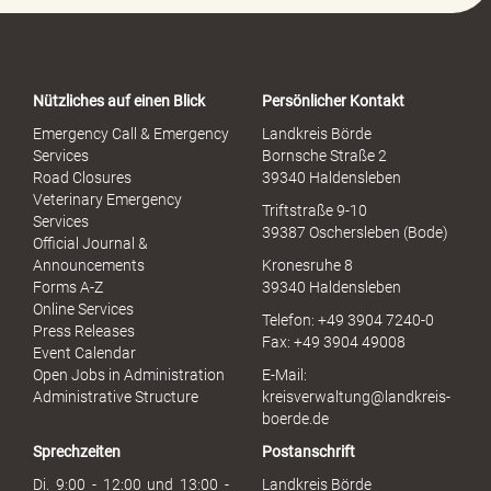
o
r
t
a
Nützliches auf einen Blick
Persönlicher Kontakt
l
S
Emergency Call & Emergency
Landkreis Börde
e
Services
Bornsche Straße 2
x
Road Closures
39340 Haldensleben
u
Veterinary Emergency
Triftstraße 9-10
e
Services
39387 Oschersleben (Bode)
l
Official Journal &
l
Announcements
Kronesruhe 8
e
Forms A-Z
39340 Haldensleben
r
Online Services
Telefon: +49 3904 7240-0
M
Press Releases
Fax: +49 3904 49008
i
Event Calendar
s
Open Jobs in Administration
E-Mail:
s
Administrative Structure
kreisverwaltung@landkreis-
b
boerde.de
r
Sprechzeiten
Postanschrift
a
u
Di. 9:00 - 12:00 und 13:00 -
Landkreis Börde