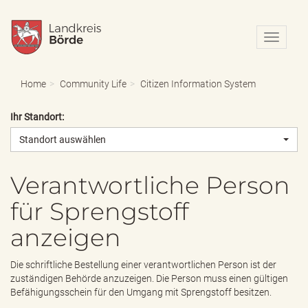
N
a
v
i
Home
Community Life
Citizen Information System
g
a
Ihr Standort:
t
i
Standort auswählen
o
n
e
Verantwortliche Person
i
für Sprengstoff
n
-
anzeigen
/
a
u
Die schriftliche Bestellung einer verantwortlichen Person ist der
s
zuständigen Behörde anzuzeigen. Die Person muss einen gültigen
b
Befähigungsschein für den Umgang mit Sprengstoff besitzen.
l