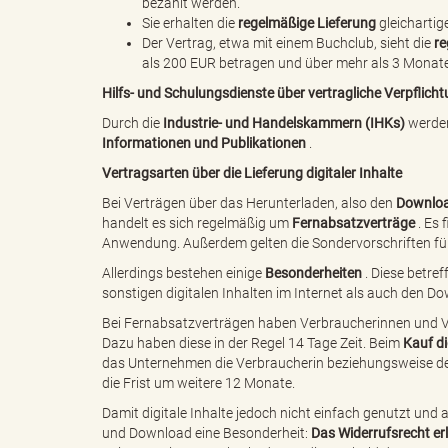
bezahlt werden.
l
Sie erhalten die
regelmäßige Lieferung
gleichartig
Der Vertrag, etwa mit einem Buchclub, sieht die
r
als 200 EUR betragen und über mehr als 3 Monate k
Hilfs- und Schulungsdienste über vertragliche Verpflich
e
Durch die
Industrie- und Handelskammern (IHKs)
werden
Informationen und Publikationen
.
Vertragsarten über die Lieferung digitaler Inhalte
a
Bei Verträgen über das Herunterladen, also den
Downlo
handelt es sich regelmäßig um
Fernabsatzverträge
. Es 
Anwendung. Außerdem gelten die Sondervorschriften für
Allerdings bestehen einige
Besonderheiten
. Diese betre
d
sonstigen digitalen Inhalten im Internet als auch den 
Bei Fernabsatzverträgen haben Verbraucherinnen und V
Dazu haben diese in der Regel 14 Tage Zeit. Beim
Kauf di
das Unternehmen die Verbraucherin beziehungsweise den 
s
die Frist um weitere 12 Monate.
Damit digitale Inhalte jedoch nicht einfach genutzt und 
und Download eine Besonderheit:
Das Widerrufsrecht er