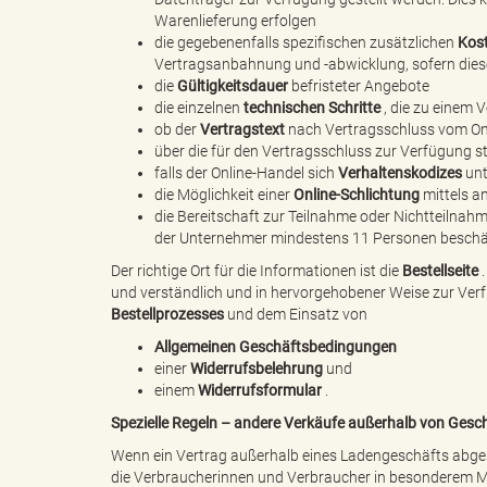
Warenlieferung erfolgen
die gegebenenfalls spezifischen zusätzlichen
Kos
Vertragsanbahnung und -abwicklung, sofern diese
die
Gültigkeitsdauer
befristeter Angebote
"
die einzelnen
technischen Schritte
, die zu einem 
ob der
Vertragstext
nach Vertragsschluss vom Onl
über die für den Vertragsschluss zur Verfügung 
falls der Online-Handel sich
Verhaltenskodizes
unt
.
die Möglichkeit einer
Online-Schlichtung
mittels an
die Bereitschaft zur Teilnahme oder Nichtteilnah
der Unternehmer mindestens 11 Personen beschäf
Der richtige Ort für die Informationen ist die
Bestellseite
.
T
und verständlich und in hervorgehobener Weise zur Verfü
Bestellprozesses
und dem Einsatz von
Allgemeinen Geschäftsbedingungen
einer
Widerrufsbelehrung
und
h
einem
Widerrufsformular
.
Spezielle Regeln – andere Verkäufe außerhalb von Ges
Wenn ein Vertrag außerhalb eines Ladengeschäfts abgesc
die Verbraucherinnen und Verbraucher in besonderem M