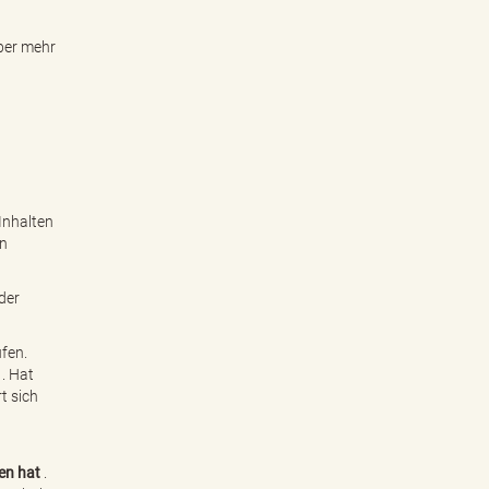
aber mehr
 Inhalten
en
der
fen.
. Hat
t sich
en hat
.