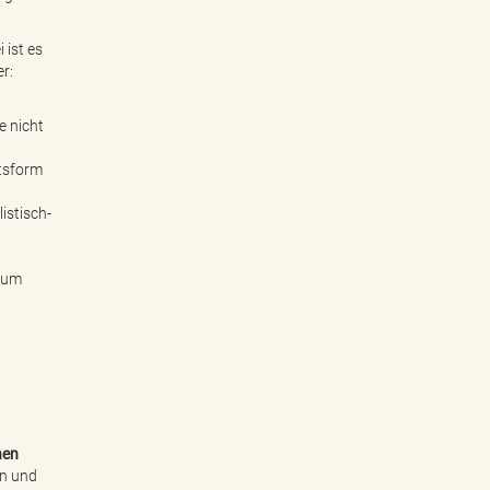
 ist es
r:
e nicht
htsform
istisch-
 zum
hen
en und