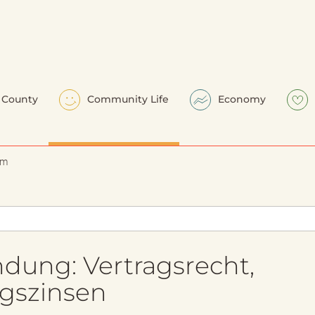
County
Community Life
Economy
em
ung: Vertragsrecht,
ugszinsen