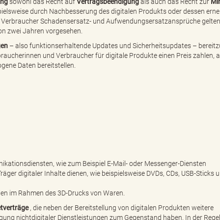
ung
sowohl das Recht auf
Vertragsbeendigung
als auch das Recht zur
Mi
spielsweise durch Nachbesserung des digitalen Produkts oder dessen erne
d Verbraucher Schadensersatz- und Aufwendungsersatzansprüche gelte
von zwei Jahren vorgesehen.
gen
– also funktionserhaltende Updates und Sicherheitsupdates – bereitzu
ucherinnen und Verbraucher für digitale Produkte einen Preis zahlen, a
gene Daten bereitstellen.
ationsdiensten, wie zum Beispiel E-Mail- oder Messenger-Diensten
Träger digitaler Inhalte dienen, wie beispielsweise DVDs, CDs, USB-Sticks 
teien im Rahmen des 3D-Drucks von Waren.
tverträge
, die neben der Bereitstellung von digitalen Produkten weitere
gung nichtdigitaler Dienstleistungen zum Gegenstand haben. In der Regel