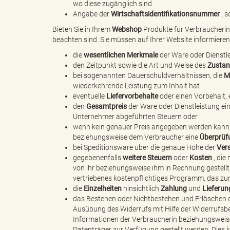
wo diese zugänglich sind
Angabe der
Wirtschaftsidentifikationsnummer
, s
Bieten Sie in Ihrem
Webshop
Produkte für Verbraucherinn
B
beachten sind. Sie müssen auf Ihrer Website informieren
die
wesentlichen Merkmale
der Ware oder Dienstl
den Zeitpunkt sowie die Art und Weise des
Zustan
bei sogenannten Dauerschuldverhältnissen, die
M
ö
wiederkehrende Leistung zum Inhalt hat
eventuelle
Liefervorbehalte
oder einen Vorbehalt, 
den
Gesamtpreis
der Ware oder Dienstleistung ein
Unternehmer abgeführten Steuern oder
wenn kein genauer Preis angegeben werden kann, 
r
beziehungsweise dem Verbraucher eine
Überprüf
bei Speditionsware über die genaue Höhe der
Ver
gegebenenfalls
weitere Steuern
oder
Kosten
, die
von ihr beziehungsweise ihm in Rechnung gestellt
vertriebenes kostenpflichtiges Programm, das zu
d
die
Einzelheiten
hinsichtlich
Zahlung
und
Lieferun
das Bestehen oder Nichtbestehen und Erlöschen
Ausübung des Widerrufs mit Hilfe der Widerrufsb
Informationen der Verbraucherin beziehungsweis
e
Datenträger zur Verfügung gestellt werden. Dies k