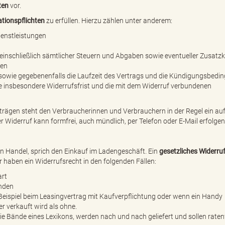
ten
vor.
tionspflichten
zu erfüllen. Hierzu zählen unter anderem:
enstleistungen
einschließlich sämtlicher Steuern und Abgaben sowie eventueller Zusatzk
ten
sowie gegebenenfalls die Laufzeit des Vertrags und die Kündigungsbedi
 insbesondere Widerrufsfrist und die mit dem Widerruf verbundenen
ägen steht den Verbraucherinnen und Verbrauchern in der Regel ein au
 Widerruf kann formfrei, auch mündlich, per Telefon oder E-Mail erfolgen
en Handel, sprich den Einkauf im Ladengeschäft. Ein
gesetzliches Widerru
 haben ein Widerrufsrecht in den folgenden Fällen:
art
nden
eispiel beim Leasingvertrag mit Kaufverpflichtung oder wenn ein Handy
 verkauft wird als ohne.
die Bände eines Lexikons, werden nach und nach geliefert und sollen rate