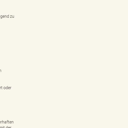
ngend zu
g
n
rt oder
erhaften
mit der