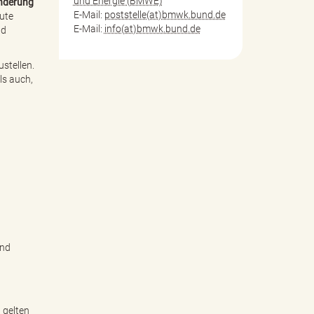
und Energie (BMWE)
nderung
E-Mail:
poststelle(at)bmwk.bund.de
ute
E-Mail:
info(at)bmwk.bund.de
nd
stellen.
ls auch,
und
 gelten