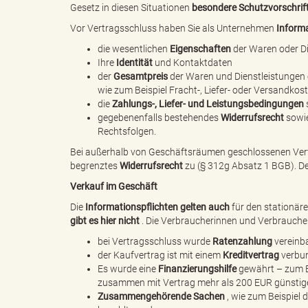
e
Gesetz in diesen Situationen
besondere Schutzvorschrif
Vor Vertragsschluss haben Sie als Unternehmen
Informa
die wesentlichen
Eigenschaften
der Waren oder Di
l
Ihre
Identität
und Kontaktdaten
der
Gesamtpreis
der Waren und Dienstleistungen 
wie zum Beispiel Fracht-, Liefer- oder Versandkos
die
Zahlungs-, Liefer- und Leistungsbedingungen
gegebenenfalls bestehendes
Widerrufsrecht
sowie
i
Rechtsfolgen.
Bei außerhalb von Geschäftsräumen geschlossenen Vertr
begrenztes
Widerrufsrecht
zu (§ 312g Absatz 1 BGB). Der
Verkauf im Geschäft
n
Die
Informationspflichten gelten auch
für den stationär
gibt es hier nicht
. Die Verbraucherinnen und Verbraucher
bei Vertragsschluss wurde
Ratenzahlung
vereinb
k
der Kaufvertrag ist mit einem
Kreditvertrag
verbu
Es wurde eine
Finanzierungshilfe
gewährt – zum B
zusammen mit Vertrag mehr als 200 EUR günstiger
Zusammengehörende Sachen
, wie zum Beispiel 