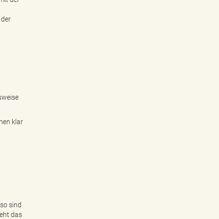
 der
sweise
nen klar
so sind
eht das