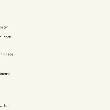
osten,
ngungen
f 14 Tage
.
fsrecht
nweise