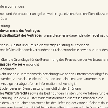
ofern vorhanden.
en und Verbraucher an, gelten weitere gesetzliche Vorschriften, die zwi
 über:
eistung
dekommens des Vertrages
indestlaufzeit des Vertrages
, wenn dieser eine dauernde oder regelmäßi
eine in Qualität und Preis gleichwertige Leistung zu erbringen
schließlich aller damit verbundenen Preisbestandteile sowie alle über den
über die Grundlage für die Berechnung des Preises, die der Verbraucheri
ung des Preises
ermöglicht
sandkosten
 nicht über die Unternehmerin beziehungsweise den Unternehmer abgefüh
 werden, zum Beispiel die Information über ein nicht vom Unternehmen
r Anzeige der abgerufenen Information notwendig ist
g
oder bei einer Dienstleistung hinsichtlich der Erfüllung
 des
Widerrufsrechts
sowie die Bedingungen, Fristen und Verfahren für die
elehrung und dem Muster-Widerrufsformular. Zusätzlich müssen diese
e dem Verbraucher spätestens bei der Lieferung der Ware auf einem dau
ann zum Beispiel per E-Mail in der Bestellbestätigung oder in Papierform 