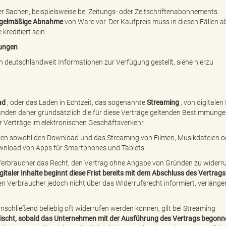
er Sachen, beispielsweise bei Zeitungs- oder Zeitschriftenabonnements.
egelmäßige Abnahme
von Ware vor. Der Kaufpreis muss in diesen Fällen 
reditiert sein.
tungen
 deutschlandweit Informationen zur Verfügung gestellt, siehe hierzu
ad
, oder das Laden in Echtzeit, das sogenannte
Streaming
, von digitalen
finden daher grundsätzlich die für diese Verträge geltenden Bestimmung
 Verträge im elektronischen Geschäftsverkehr.
ffen sowohl den Download und das Streaming von Filmen, Musikdateien o
Download von Apps für Smartphones und Tablets.
erbraucher das Recht, den Vertrag ohne Angabe von Gründen zu widerru
gitaler Inhalte beginnt diese Frist bereits mit dem Abschluss des Vertrags
Verbraucher jedoch nicht über das Widerrufsrecht informiert, verlänger
anschließend beliebig oft widerrufen werden können, gilt bei Streaming
lischt, sobald das Unternehmen mit der Ausführung des Vertrags begonn