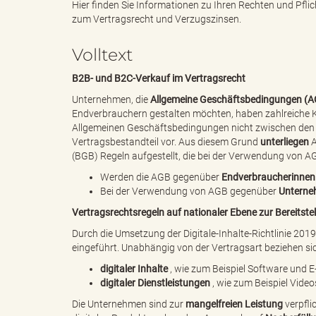
Hier finden Sie Informationen zu Ihren Rechten und Pf
zum Vertragsrecht und Verzugszinsen.
e
e
Volltext
B2B- und B2C-Verkauf im Vertragsrecht
Unternehmen, die
Allgemeine Geschäftsbedingungen (
n
r
Endverbrauchern gestalten möchten, haben zahlreiche Kr
Allgemeinen Geschäftsbedingungen nicht zwischen den V
Vertragsbestandteil vor. Aus diesem Grund
unterliegen
A
(BGB) Regeln aufgestellt, die bei der Verwendung von 
d
i
Werden die AGB gegenüber
Endverbraucherinnen
Bei der Verwendung von AGB gegenüber
Untern
Vertragsrechtsregeln auf nationaler Ebene zur Bereitstell
e
n
Durch die Umsetzung der
Digitale-Inhalte-Richtlinie 201
eingeführt. Unabhängig von der Vertragsart beziehen sic
digitaler Inhalte
, wie zum Beispiel Software und 
digitaler Dienstleistungen
, wie zum Beispiel Vide
s
g
Die Unternehmen sind zur
mangelfreien Leistung
verpfli