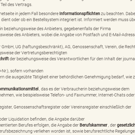
Teil des Vertrags.
netseite in jedem Fall besondere
Informationspflichten
zu beachten. Dabei
dient oder ob ein Bestellsystem integriert ist. Informiert werden muss übe
in beziehungsweise des Anbieters, gegebenenfalls der Firma
gsweise des Anbieters, wobei die Angabe von Postfach und E-Mail-Adress
ner GmbH, UG (haftungsbeschränkt), AG, Genossenschaft, Verein, die Rec
weise der Vertretungsberechtigten
hrift
der beziehungsweise des Verantwortlichen für den Inhalt der journal
D-Nr.), sofern vorhanden
ern die ausgeübte Tätigkeit einer behördlichen Genehmigung bedarf, wie
ommunikationsmittel
, das es der Verbraucherin beziehungsweise dem
nehmen, wie beispielsweise Telefon- und Faxnummer, Internet-Chats oder
egister, Genossenschaftsregister oder Vereinsregister einschließlich der
 oder Liquidation befinden, die Angabe darüber
mentierten Berufes erfolgen, die Angabe der
Berufskammer
, der
gesetzlic
erufsbezeichnung verliehen worden ist, sowie berufsrechtliche Regelung