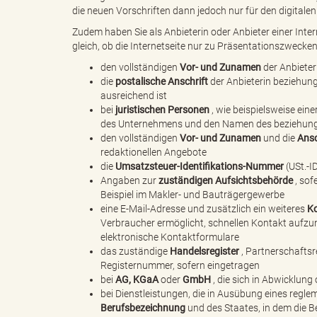
die neuen Vorschriften dann jedoch nur für den digitalen 
Zudem haben Sie als Anbieterin oder Anbieter einer Inter
gleich, ob die Internetseite nur zu Präsentationszwecken 
k
den vollständigen
Vor- und Zunamen
der Anbieter
die
postalische Anschrift
der Anbieterin beziehun
ausreichend ist
bei
juristischen Personen
, wie beispielsweise ei
r
des Unternehmens und den Namen des beziehungs
den vollständigen
Vor- und Zunamen
und die
Ansc
redaktionellen Angebote
die
Umsatzsteuer-Identifikations-Nummer
(USt.-I
e
Angaben zur
zuständigen Aufsichtsbehörde
, sof
Beispiel im Makler- und Bauträgergewerbe
eine E-Mail-Adresse und zusätzlich ein weiteres
K
Verbraucher ermöglicht, schnellen Kontakt aufzu
elektronische Kontaktformulare
i
das zuständige
Handelsregister
, Partnerschaftsr
Registernummer, sofern eingetragen
bei
AG, KGaA
oder
GmbH
, die sich in Abwicklung
bei Dienstleistungen, die in Ausübung eines regle
s
Berufsbezeichnung
und des Staates, in dem die B