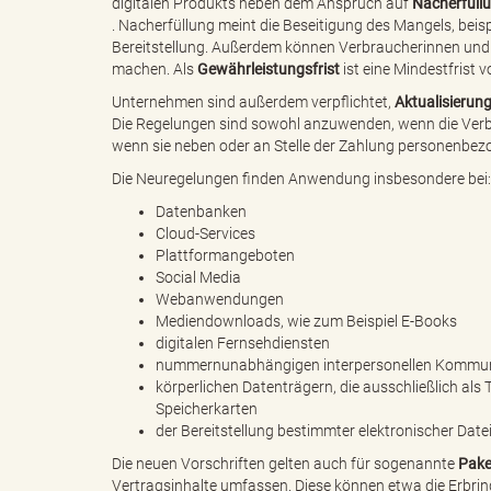
digitalen Produkts neben dem Anspruch auf
Nacherfüll
. Nacherfüllung meint die Beseitigung des Mangels, bei
Bereitstellung. Außerdem können Verbraucherinnen un
"
machen. Als
Gewährleistungsfrist
ist eine Mindestfrist 
Unternehmen sind außerdem verpflichtet,
Aktualisierun
Die Regelungen sind sowohl anzuwenden, wenn die Verbra
wenn sie neben oder an Stelle der Zahlung personenbezo
L
Die Neuregelungen finden Anwendung insbesondere bei:
Datenbanken
Cloud-Services
Plattformangeboten
a
Social Media
Webanwendungen
Mediendownloads, wie zum Beispiel E-Books
digitalen Fernsehdiensten
nummernunabhängigen interpersonellen Kommunik
n
körperlichen Datenträgern, die ausschließlich als 
Speicherkarten
der Bereitstellung bestimmter elektronischer Da
Die neuen Vorschriften gelten auch für sogenannte
Pake
d
Vertragsinhalte umfassen. Diese können etwa die Erbrin