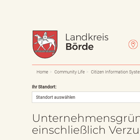
W
L
a
e
Home
Community Life
Citizen Information Syst
Ihr Standort:
Standort auswählen
p
t
Unternehmensgründ
einschließlich Verz
p
t