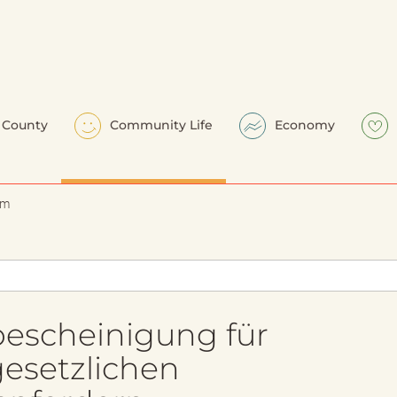
County
Community Life
Economy
em
escheinigung für
esetzlichen