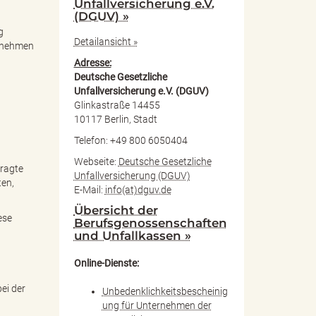
Unfallversicherung e.V.
(DGUV) »
g
Detailansicht »
ernehmen
Adresse:
Deutsche Gesetzliche
Unfallversicherung e.V. (DGUV)
Glinkastraße 14455
10117 Berlin, Stadt
Telefon: +49 800 6050404
Webseite:
Deutsche Gesetzliche
tragte
Unfallversicherung (DGUV)
ten,
E-Mail:
info(at)dguv.de
Übersicht der
ese
Berufsgenossenschaften
und Unfallkassen »
Online-Dienste:
ei der
Unbedenklichkeitsbescheinig
ung für Unternehmen der