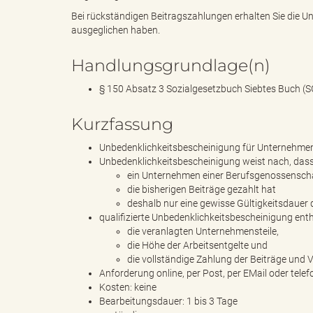
Bei rückständigen Beitragszahlungen erhalten Sie die 
ausgeglichen haben.
"
Handlungsgrundlage(n)
§ 150 Absatz 3 Sozialgesetzbuch Siebtes Buch (S
Kurzfassung
.
Unbedenklichkeitsbescheinigung für Unternehmen
Unbedenklichkeitsbescheinigung weist nach, dass
ein Unternehmen einer Berufsgenossenscha
T
die bisherigen Beiträge gezahlt hat
deshalb nur eine gewisse Gültigkeitsdauer
qualifizierte Unbedenklichkeitsbescheinigung ent
die veranlagten Unternehmensteile,
die Höhe der Arbeitsentgelte und
h
die vollständige Zahlung der Beiträge und
Anforderung online, per Post, per EMail oder telef
Kosten: keine
Bearbeitungsdauer: 1 bis 3 Tage