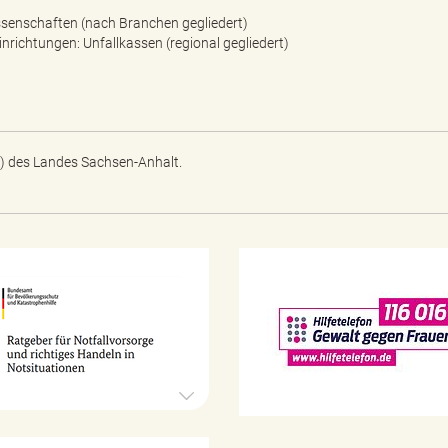
senschaften (nach Branchen gegliedert)
nrichtungen: Unfallkassen (regional gegliedert)
) des Landes Sachsen-Anhalt.
N
o
t
f
a
l
l
v
o