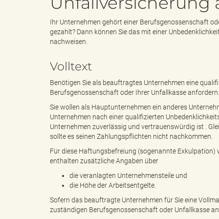
Unfallversicherung
Ihr Unternehmen gehört einer Berufsgenossenschaft oder
e
e
gezahlt? Dann können Sie das mit einer Unbedenklich
nachweisen.
Volltext
n
r
Benötigen Sie als beauftragtes Unternehmen eine qualifi
Berufsgenossenschaft oder Ihrer Unfallkasse anfordern
Sie wollen als Hauptunternehmen ein anderes Unternehme
d
i
Unternehmen nach einer qualifizierten Unbedenklichkeitsb
Unternehmen zuverlässig und vertrauenswürdig ist . Glei
sollte es seinen Zahlungspflichten nicht nachkommen.
Für diese Haftungsbefreiung (sogenannte Exkulpation) w
e
n
enthalten zusätzliche Angaben über
die veranlagten Unternehmensteile und
die Höhe der Arbeitsentgelte.
Sofern das beauftragte Unternehmen für Sie eine Vollmac
s
g
zuständigen Berufsgenossenschaft oder Unfallkasse an