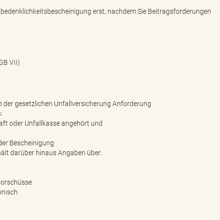
Unbedenklichkeitsbescheinigung erst, nachdem Sie Beitragsforderungen
GB VII)
 der gesetzlichen Unfallversicherung Anforderung
:
ft oder Unfallkasse angehört und
 der Bescheinigung
hält darüber hinaus Angaben über:
 Vorschüsse
onisch