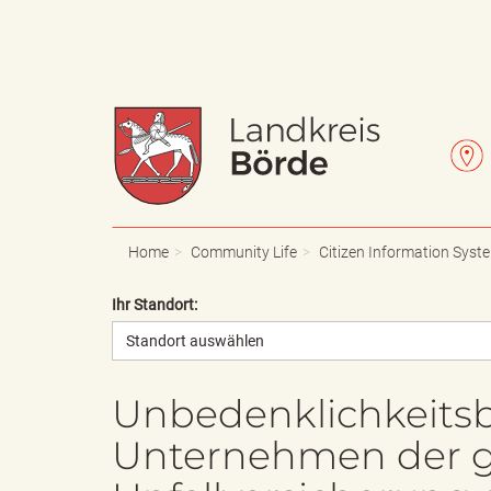
W
L
a
e
Home
Community Life
Citizen Information Syst
Ihr Standort:
Standort auswählen
p
t
Unbedenklichkeitsb
Unternehmen der g
p
t