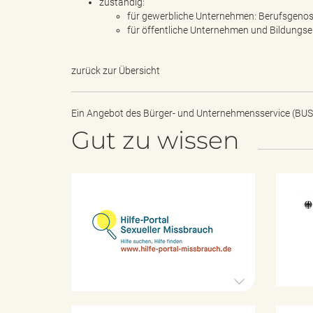
e
zuständig:
für gewerbliche Unternehmen: Berufsgenos
für öffentliche Unternehmen und Bildungsei
l
zurück zur Übersicht
Ein Angebot des
Bürger- und Unternehmensservice (BUS
i
Gut zu wissen
n
H
i
l
f
k
e
-
P
o
r