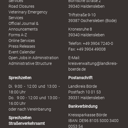
Services
Bornsche Straße 2
x
Road Closures
39340 Haldensleben
u
Veterinary Emergency
Triftstraße 9-10
e
Services
39387 Oschersleben (Bode)
l
Official Journal &
l
Announcements
Kronesruhe 8
e
Forms A-Z
39340 Haldensleben
r
Online Services
Telefon: +49 3904 7240-0
M
Press Releases
Fax: +49 3904 49008
i
Event Calendar
s
Open Jobs in Administration
E-Mail:
s
Administrative Structure
kreisverwaltung@landkreis-
b
boerde.de
r
Sprechzeiten
Postanschrift
a
u
Di. 9:00 - 12:00 und 13:00 -
Landkreis Börde
c
18:00 Uhr
Postfach 10 01 53
h
Do. 9:00 - 12:00 und 13:00 -
39331 Haldensleben
16:00 Uhr
Bankverbindung
oder nach Vereinbarung
Kreissparkasse Börde
Sprechzeiten
IBAN: DE96 8105 5000 3400
Straßenverkehrsamt
0053 54