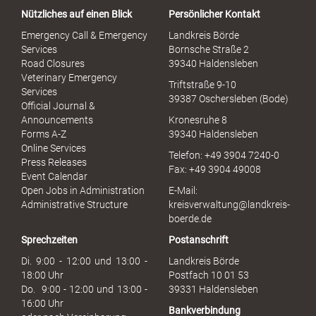
a
Nützliches auf einen Blick
Persönlicher Kontakt
l
S
Emergency Call & Emergency
Landkreis Börde
e
Services
Bornsche Straße 2
x
Road Closures
39340 Haldensleben
u
Veterinary Emergency
Triftstraße 9-10
e
Services
39387 Oschersleben (Bode)
l
Official Journal &
l
Announcements
Kronesruhe 8
e
Forms A-Z
39340 Haldensleben
r
Online Services
Telefon: +49 3904 7240-0
M
Press Releases
Fax: +49 3904 49008
i
Event Calendar
s
Open Jobs in Administration
E-Mail:
s
Administrative Structure
kreisverwaltung@landkreis-
b
boerde.de
r
Sprechzeiten
Postanschrift
a
u
Di. 9:00 - 12:00 und 13:00 -
Landkreis Börde
c
18:00 Uhr
Postfach 10 01 53
h
Do. 9:00 - 12:00 und 13:00 -
39331 Haldensleben
16:00 Uhr
Bankverbindung