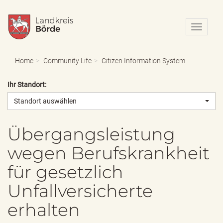
N
a
v
i
Home
Community Life
Citizen Information System
g
a
Ihr Standort:
t
i
Standort auswählen
o
n
e
Übergangsleistung
i
wegen Berufskrankheit
n
-
für gesetzlich
/
a
Unfallversicherte
u
s
erhalten
b
l