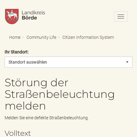
N
a
v
i
Home
Community Life
Citizen Information System
g
a
Ihr Standort:
t
i
Standort auswählen
o
n
e
Störung der
i
Straßenbeleuchtung
n
-
melden
/
a
u
Melden Sie eine defekte Straßenbeleuchtung.
s
b
Volltext
l