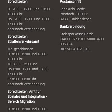
Sprechzeiten
Postanschrift
a
u
Di. 9:00 - 12:00 und 13:00 -
Landkreis Börde
c
18:00 Uhr
Postfach 10 01 53
h
Do. 9:00 - 12:00 und 13:00 -
39331 Haldensleben
16:00 Uhr
Bankverbindung
oder nach Vereinbarung
Kreissparkasse Börde
Sprechzeiten
IBAN: DE96 8105 5000 3400
Straßenverkehrsamt
0053 54
Mo. geschlossen
BIC: NOLADE21HDL
Di. 8:00 - 12:00 und 13:00 -
18:00 Uhr
Mi. 8:00 - 12:00 Uhr
Do. 8:00 - 12:00 und 13:00 -
16:00 Uhr
Fr. 8:00 - 11:30 Uhr
oder nach Vereinbarung
Sprechzeiten
Amt für
Soziales und Integration -
Bereich Migration
Di. 8:00 - 12:00 und 13:00 -