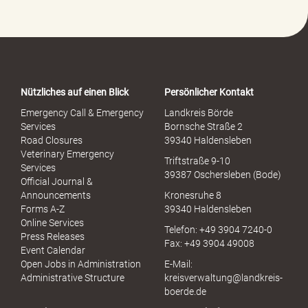
-
P
o
r
t
a
Nützliches auf einen Blick
Persönlicher Kontakt
l
S
Emergency Call & Emergency
Landkreis Börde
e
Services
Bornsche Straße 2
x
Road Closures
39340 Haldensleben
u
Veterinary Emergency
Triftstraße 9-10
e
Services
39387 Oschersleben (Bode)
l
Official Journal &
l
Announcements
Kronesruhe 8
e
Forms A-Z
39340 Haldensleben
r
Online Services
Telefon: +49 3904 7240-0
M
Press Releases
Fax: +49 3904 49008
i
Event Calendar
s
Open Jobs in Administration
E-Mail:
s
Administrative Structure
kreisverwaltung@landkreis-
b
boerde.de
r