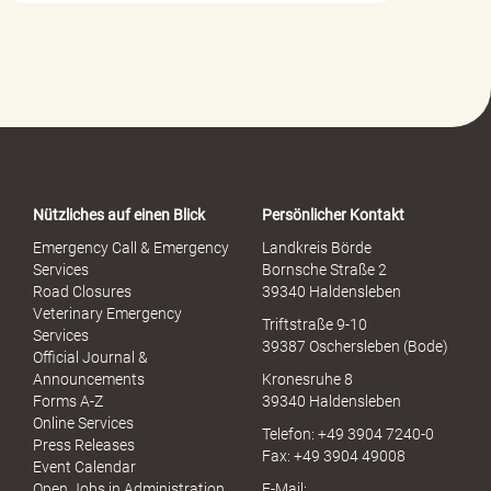
l
f
e
-
P
o
r
t
a
Nützliches auf einen Blick
Persönlicher Kontakt
l
S
Emergency Call & Emergency
Landkreis Börde
e
Services
Bornsche Straße 2
x
Road Closures
39340 Haldensleben
u
Veterinary Emergency
Triftstraße 9-10
e
Services
39387 Oschersleben (Bode)
l
Official Journal &
l
Announcements
Kronesruhe 8
e
Forms A-Z
39340 Haldensleben
r
Online Services
Telefon: +49 3904 7240-0
M
Press Releases
Fax: +49 3904 49008
i
Event Calendar
s
Open Jobs in Administration
E-Mail: