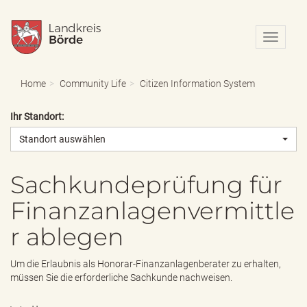
N
a
v
i
Home
Community Life
Citizen Information System
g
a
Ihr Standort:
t
i
Standort auswählen
o
n
e
Sachkundeprüfung für
i
Finanzanlagenvermittle
n
-
r ablegen
/
a
u
Um die Erlaubnis als Honorar-Finanzanlagenberater zu erhalten,
s
müssen Sie die erforderliche Sachkunde nachweisen.
b
l