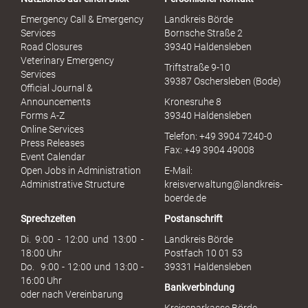
l
S
Emergency Call & Emergency
Landkreis Börde
e
Services
Bornsche Straße 2
x
Road Closures
39340 Haldensleben
u
Veterinary Emergency
Triftstraße 9-10
e
Services
39387 Oschersleben (Bode)
l
Official Journal &
l
Announcements
Kronesruhe 8
e
Forms A-Z
39340 Haldensleben
r
Online Services
Telefon: +49 3904 7240-0
M
Press Releases
Fax: +49 3904 49008
i
Event Calendar
s
Open Jobs in Administration
E-Mail:
s
Administrative Structure
kreisverwaltung@landkreis-
b
boerde.de
r
Sprechzeiten
Postanschrift
a
u
Di. 9:00 - 12:00 und 13:00 -
Landkreis Börde
c
18:00 Uhr
Postfach 10 01 53
h
Do. 9:00 - 12:00 und 13:00 -
39331 Haldensleben
16:00 Uhr
Bankverbindung
oder nach Vereinbarung