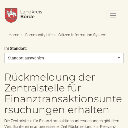
N
a
v
i
Home
Community Life
Citizen Information System
g
a
Ihr Standort:
t
i
Standort auswählen
o
n
e
Rückmeldung der
i
Zentralstelle für
n
-
Finanztransaktionsunte
/
a
rsuchungen erhalten
u
s
b
Die Zentralstelle für Finanztransaktionsuntersuchungen gibt dem
l
Verpflichteten in angemessener Zeit Rückmeldung zur Relevanz