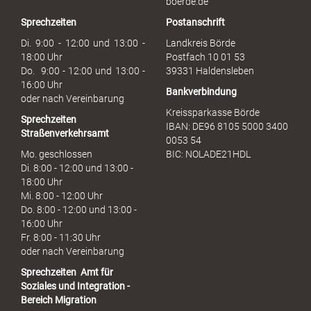
boerde.de
r
Sprechzeiten
Postanschrift
a
u
Di. 9:00 - 12:00 und 13:00 -
Landkreis Börde
c
18:00 Uhr
Postfach 10 01 53
h
Do. 9:00 - 12:00 und 13:00 -
39331 Haldensleben
16:00 Uhr
Bankverbindung
oder nach Vereinbarung
Kreissparkasse Börde
Sprechzeiten
IBAN: DE96 8105 5000 3400
Straßenverkehrsamt
0053 54
Mo. geschlossen
BIC: NOLADE21HDL
Di. 8:00 - 12:00 und 13:00 -
18:00 Uhr
Mi. 8:00 - 12:00 Uhr
Do. 8:00 - 12:00 und 13:00 -
16:00 Uhr
Fr. 8:00 - 11:30 Uhr
oder nach Vereinbarung
Sprechzeiten
Amt für
Soziales und Integration -
Bereich Migration