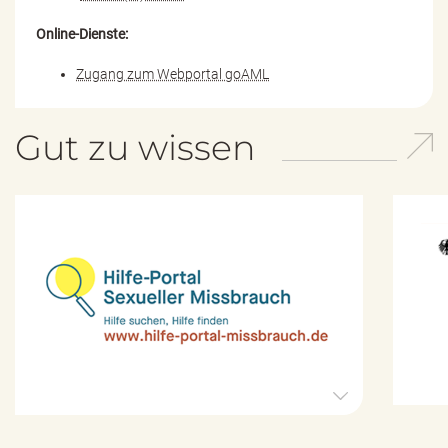
Online-Dienste:
Zugang zum Webportal goAML
Gut zu wissen
H
i
l