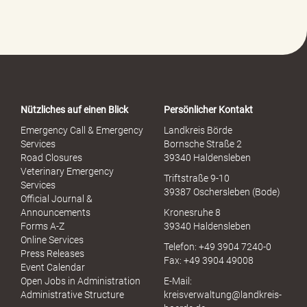
f
e
-
P
o
r
t
a
Nützliches auf einen Blick
Persönlicher Kontakt
l
S
Emergency Call & Emergency
Landkreis Börde
e
Services
Bornsche Straße 2
x
Road Closures
39340 Haldensleben
u
Veterinary Emergency
Triftstraße 9-10
e
Services
39387 Oschersleben (Bode)
l
Official Journal &
l
Announcements
Kronesruhe 8
e
Forms A-Z
39340 Haldensleben
r
Online Services
Telefon: +49 3904 7240-0
M
Press Releases
Fax: +49 3904 49008
i
Event Calendar
s
Open Jobs in Administration
E-Mail:
s
Administrative Structure
kreisverwaltung@landkreis-
b