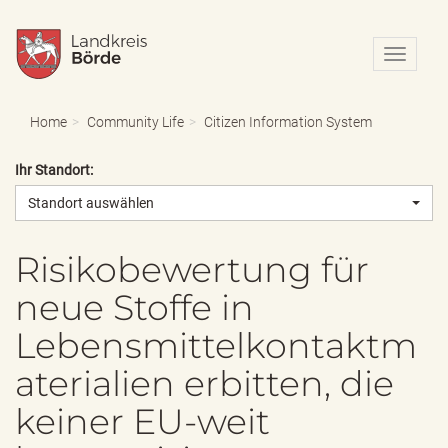
N
a
v
i
Home
Community Life
Citizen Information System
g
a
Ihr Standort:
t
i
Standort auswählen
o
n
e
Risikobewertung für
i
neue Stoffe in
n
-
Lebensmittelkontaktm
/
a
aterialien erbitten, die
u
s
keiner EU-weit
b
l