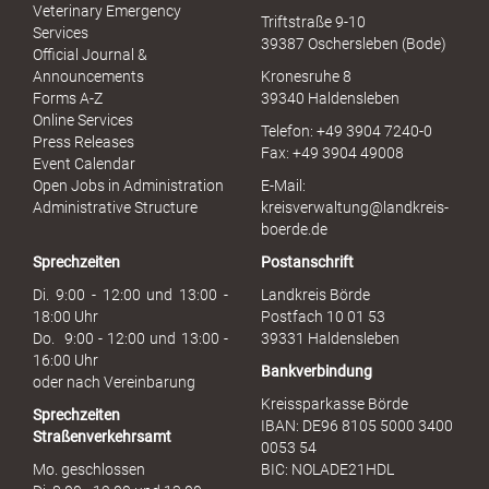
u
Veterinary Emergency
Triftstraße 9-10
e
Services
39387 Oschersleben (Bode)
l
Official Journal &
l
Announcements
Kronesruhe 8
e
Forms A-Z
39340 Haldensleben
r
Online Services
Telefon: +49 3904 7240-0
M
Press Releases
Fax: +49 3904 49008
i
Event Calendar
s
Open Jobs in Administration
E-Mail:
s
Administrative Structure
kreisverwaltung@landkreis-
b
boerde.de
r
Sprechzeiten
Postanschrift
a
u
Di. 9:00 - 12:00 und 13:00 -
Landkreis Börde
c
18:00 Uhr
Postfach 10 01 53
h
Do. 9:00 - 12:00 und 13:00 -
39331 Haldensleben
16:00 Uhr
Bankverbindung
oder nach Vereinbarung
Kreissparkasse Börde
Sprechzeiten
IBAN: DE96 8105 5000 3400
Straßenverkehrsamt
0053 54
Mo. geschlossen
BIC: NOLADE21HDL