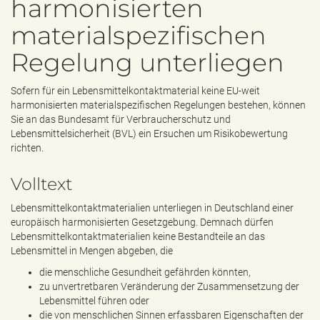
harmonisierten
e
n
materialspezifischen
d
e
Regelung unterliegen
n
Sofern für ein Lebensmittelkontaktmaterial keine EU-weit
harmonisierten materialspezifischen Regelungen bestehen, können
Sie an das Bundesamt für Verbraucherschutz und
Lebensmittelsicherheit (BVL) ein Ersuchen um Risikobewertung
richten.
Volltext
Lebensmittelkontaktmaterialien unterliegen in Deutschland einer
europäisch harmonisierten Gesetzgebung. Demnach dürfen
Lebensmittelkontaktmaterialien keine Bestandteile an das
Lebensmittel in Mengen abgeben, die
die menschliche Gesundheit gefährden könnten,
zu unvertretbaren Veränderung der Zusammensetzung der
Lebensmittel führen oder
die von menschlichen Sinnen erfassbaren Eigenschaften der