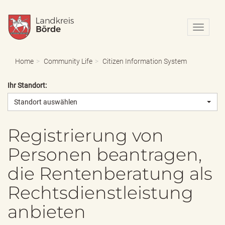
N
a
v
i
Home
Community Life
Citizen Information System
g
a
Ihr Standort:
t
i
Standort auswählen
o
n
e
Registrierung von
i
Personen beantragen,
n
-
die Rentenberatung als
/
a
Rechtsdienstleistung
u
s
anbieten
b
l