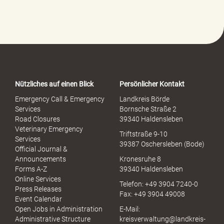
f
e
-
P
o
r
t
a
Nützliches auf einen Blick
Persönlicher Kontakt
l
S
Emergency Call & Emergency
Landkreis Börde
e
Services
Bornsche Straße 2
x
Road Closures
39340 Haldensleben
u
Veterinary Emergency
Triftstraße 9-10
e
Services
39387 Oschersleben (Bode)
l
Official Journal &
l
Announcements
Kronesruhe 8
e
Forms A-Z
39340 Haldensleben
r
Online Services
Telefon: +49 3904 7240-0
M
Press Releases
Fax: +49 3904 49008
i
Event Calendar
s
Open Jobs in Administration
E-Mail:
s
Administrative Structure
kreisverwaltung@landkreis-