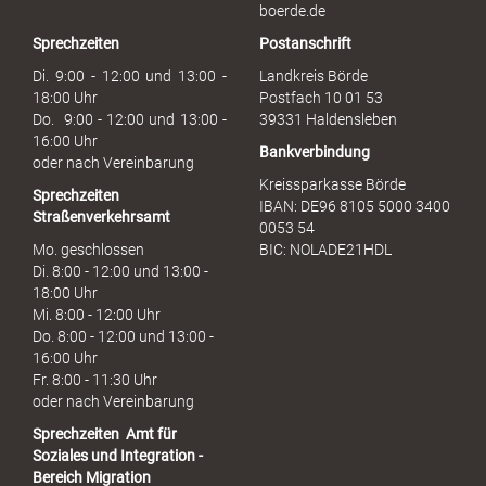
b
boerde.de
r
Sprechzeiten
Postanschrift
a
u
Di. 9:00 - 12:00 und 13:00 -
Landkreis Börde
c
18:00 Uhr
Postfach 10 01 53
h
Do. 9:00 - 12:00 und 13:00 -
39331 Haldensleben
16:00 Uhr
Bankverbindung
oder nach Vereinbarung
Kreissparkasse Börde
Sprechzeiten
IBAN: DE96 8105 5000 3400
Straßenverkehrsamt
0053 54
Mo. geschlossen
BIC: NOLADE21HDL
Di. 8:00 - 12:00 und 13:00 -
18:00 Uhr
Mi. 8:00 - 12:00 Uhr
Do. 8:00 - 12:00 und 13:00 -
16:00 Uhr
Fr. 8:00 - 11:30 Uhr
oder nach Vereinbarung
Sprechzeiten
Amt für
Soziales und Integration -
Bereich Migration