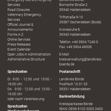
e
Services
Bornsche Straße 2
x
Road Closures
39340 Haldensleben
u
Veterinary Emergency
Triftstraße 9-10
e
Services
39387 Oschersleben (Bode)
l
Official Journal &
l
Announcements
Kronesruhe 8
e
Forms A-Z
39340 Haldensleben
r
Online Services
Telefon: +49 3904 7240-0
M
Press Releases
Fax: +49 3904 49008
i
Event Calendar
s
Open Jobs in Administration
E-Mail:
s
Administrative Structure
kreisverwaltung@landkreis-
b
boerde.de
r
Sprechzeiten
Postanschrift
a
u
Di. 9:00 - 12:00 und 13:00 -
Landkreis Börde
c
18:00 Uhr
Postfach 10 01 53
h
Do. 9:00 - 12:00 und 13:00 -
39331 Haldensleben
16:00 Uhr
Bankverbindung
oder nach Vereinbarung
Kreissparkasse Börde
Sprechzeiten
IBAN: DE96 8105 5000 3400