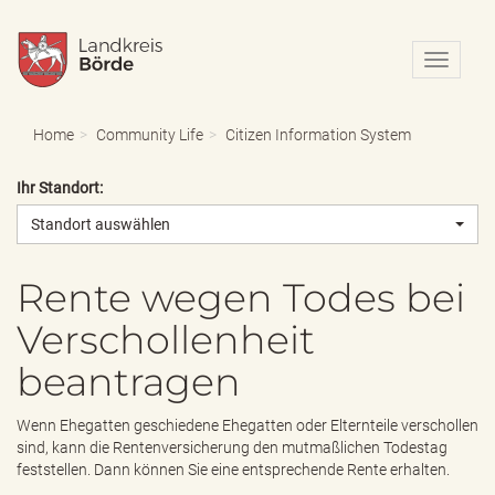
N
a
v
i
Home
Community Life
Citizen Information System
g
a
Ihr Standort:
t
i
Standort auswählen
o
n
e
Rente wegen Todes bei
i
Verschollenheit
n
-
beantragen
/
a
u
Wenn Ehegatten geschiedene Ehegatten oder Elternteile verschollen
s
sind, kann die Rentenversicherung den mutmaßlichen Todestag
b
feststellen. Dann können Sie eine entsprechende Rente erhalten.
l