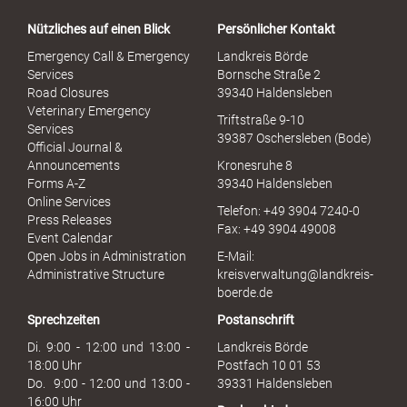
a
Nützliches auf einen Blick
Persönlicher Kontakt
l
S
Emergency Call & Emergency
Landkreis Börde
e
Services
Bornsche Straße 2
x
Road Closures
39340 Haldensleben
u
Veterinary Emergency
Triftstraße 9-10
e
Services
39387 Oschersleben (Bode)
l
Official Journal &
l
Announcements
Kronesruhe 8
e
Forms A-Z
39340 Haldensleben
r
Online Services
Telefon: +49 3904 7240-0
M
Press Releases
Fax: +49 3904 49008
i
Event Calendar
s
Open Jobs in Administration
E-Mail:
s
Administrative Structure
kreisverwaltung@landkreis-
b
boerde.de
r
Sprechzeiten
Postanschrift
a
u
Di. 9:00 - 12:00 und 13:00 -
Landkreis Börde
c
18:00 Uhr
Postfach 10 01 53
h
Do. 9:00 - 12:00 und 13:00 -
39331 Haldensleben
16:00 Uhr