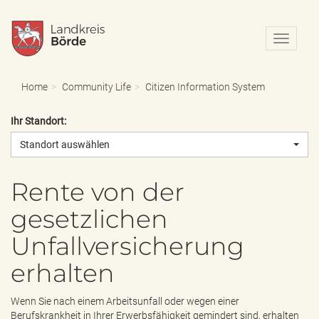
N
a
v
i
Home
Community Life
Citizen Information System
g
a
Ihr Standort:
t
i
Standort auswählen
o
n
e
Rente von der
i
gesetzlichen
n
-
Unfallversicherung
/
a
erhalten
u
s
b
Wenn Sie nach einem Arbeitsunfall oder wegen einer
l
Berufskrankheit in Ihrer Erwerbsfähigkeit gemindert sind, erhalten