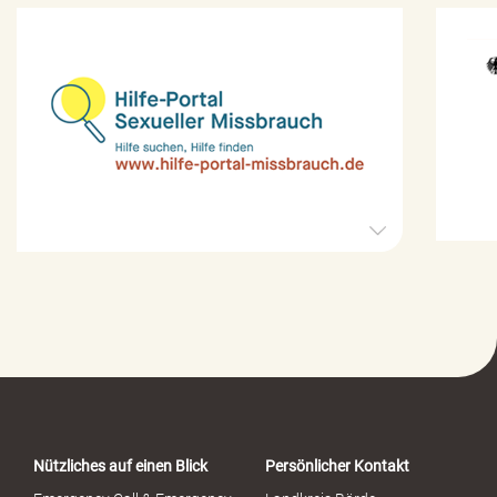
H
i
l
f
e
-
P
o
r
t
a
Nützliches auf einen Blick
Persönlicher Kontakt
l
S