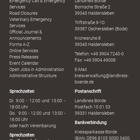
Emergency Call & Emergency
Landkreis Börde
e
Services
Bornsche Straße 2
x
Road Closures
39340 Haldensleben
u
Veterinary Emergency
Triftstraße 9-10
e
Services
39387 Oschersleben (Bode)
l
Official Journal &
l
Announcements
Kronesruhe 8
e
Forms A-Z
39340 Haldensleben
r
Online Services
Telefon: +49 3904 7240-0
M
Press Releases
Fax: +49 3904 49008
i
Event Calendar
s
Open Jobs in Administration
E-Mail:
s
Administrative Structure
kreisverwaltung@landkreis-
b
boerde.de
r
Sprechzeiten
Postanschrift
a
u
Di. 9:00 - 12:00 und 13:00 -
Landkreis Börde
c
18:00 Uhr
Postfach 10 01 53
h
Do. 9:00 - 12:00 und 13:00 -
39331 Haldensleben
16:00 Uhr
Bankverbindung
oder nach Vereinbarung
Kreissparkasse Börde
Sprechzeiten
IBAN: DE96 8105 5000 3400