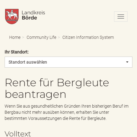
N
a
v
i
Home
Community Life
Citizen Information System
g
a
Ihr Standort:
t
i
Standort auswählen
o
n
e
Rente für Bergleute
i
beantragen
n
-
/
Wenn Sie aus gesundheitlichen Gründen Ihren bisherigen Beruf im
a
Bergbau nicht mehr ausüben können, erhalten Sie unter
u
bestimmten Voraussetzungen die Rente für Bergleute.
s
b
Volltext
l