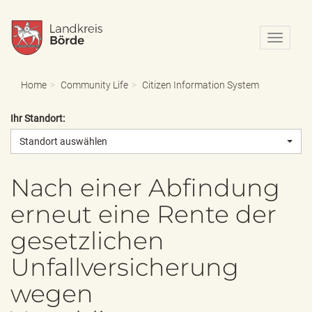
N
a
v
i
Home
Community Life
Citizen Information System
g
a
Ihr Standort:
t
i
Standort auswählen
o
n
e
Nach einer Abfindung
i
erneut eine Rente der
n
-
gesetzlichen
/
a
Unfallversicherung
u
s
wegen
b
l