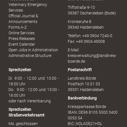
u
Veterinary Emergency
Triftstraße 9-10
e
Services
39387 Oschersleben (Bode)
l
Official Journal &
l
Announcements
Kronesruhe 8
e
Forms A-Z
39340 Haldensleben
r
Online Services
Telefon: +49 3904 7240-0
M
Press Releases
Fax: +49 3904 49008
i
Event Calendar
s
Open Jobs in Administration
E-Mail:
s
Administrative Structure
kreisverwaltung@landkreis-
b
boerde.de
r
Sprechzeiten
Postanschrift
a
u
Di. 9:00 - 12:00 und 13:00 -
Landkreis Börde
c
18:00 Uhr
Postfach 10 01 53
h
Do. 9:00 - 12:00 und 13:00 -
39331 Haldensleben
16:00 Uhr
Bankverbindung
oder nach Vereinbarung
Kreissparkasse Börde
Sprechzeiten
IBAN: DE96 8105 5000 3400
Straßenverkehrsamt
0053 54
Mo. geschlossen
BIC: NOLADE21HDL