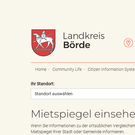
W
L
a
e
Home
Community Life
Citizen Information Syst
Ihr Standort:
Standort auswählen
p
t
Mietspiegel einseh
p
t
Wenn Sie Informationen zu der ortsüblichen Vergleichsm
Mietspiegel Ihrer Stadt oder Gemeinde informieren.