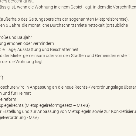
rs berechtigt ist,
ässig ist, wenn die Wohnung in einem Gebiet liegt, in dem die Vorschriften
 (außerhalb des Geltungsbereichs der sogenannten Mietpreisbremse).
ten 6 Jahre die monatliche Durchschnittsmiete nettokalt (ortsübliche
röße und Baujahr
nung erhöhen oder vermindern
ispiel Lage, Ausstattung und Beschaffenheit
nd der Mieter gemeinsam oder von den Städten und Gemeinden erstellt
in der die Wohnung liegt
n
Broschüre wird in Anpassung an die neue Rechts-/Verordnungslage überar
n und für Heimat
gelreform
spiegelrechts (Mietspiegelreformgesetz – MsRG)
r Erstellung und zur Anpassung von Mietspiegeln sowie zur Konkretisier
egelverordnung - MsV)