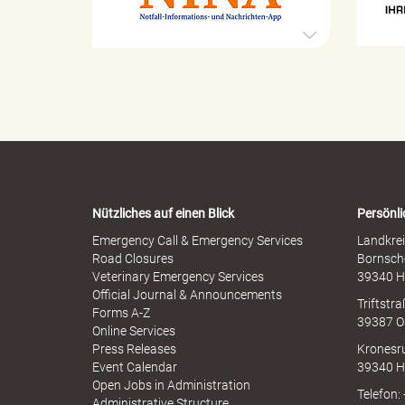
e
s
x
t
u
r
e
o
l
p
l
l
h
e
e
r
n
M
-
i
i
W
s
a
s
r
b
Nützliches auf einen Blick
Persönli
n
r
-
Emergency Call & Emergency Services
Landkrei
n
a
A
Road Closures
Bornsch
u
p
Veterinary Emergency Services
39340 H
c
p
Official Journal & Announcements
h
Triftstr
N
Forms A-Z
39387 O
I
k
Online Services
N
Press Releases
Kronesr
A
Event Calendar
39340 H
Open Jobs in Administration
Telefon:
Administrative Structure