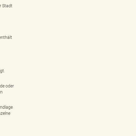
r Stadt
enthält
gt.
nde oder
en
undlage
nzelne