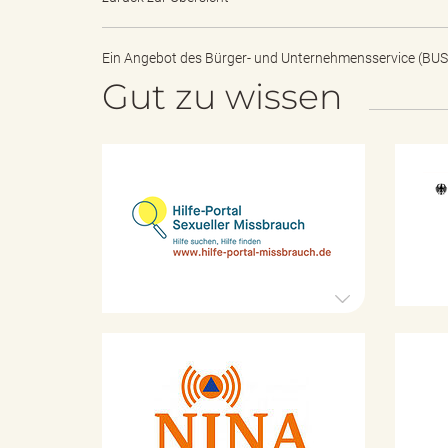
Ein Angebot des
Bürger- und Unternehmensservice (BUS
"
Gut zu wissen
.
H
i
l
f
e
T
-
P
o
r
h
t
K
a
a
l
t
S
a
e