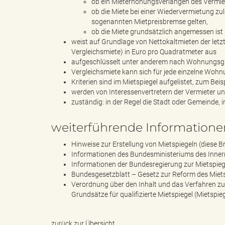
ob ein Mieterhöhungsverlangen des Vermiete
ob die Miete bei einer Wiedervermietung zul
sogenannten Mietpreisbremse gelten,
ob die Miete grundsätzlich angemessen ist
B
weist auf Grundlage von Nettokaltmieten der letz
Vergleichsmiete) in Euro pro Quadratmeter aus
aufgeschlüsselt unter anderem nach Wohnungsg
Vergleichsmiete kann sich für jede einzelne Woh
Kriterien sind im Mietspiegel aufgelistet, zum Be
ö
werden von Interessenvertretern der Vermieter u
zuständig: in der Regel die Stadt oder Gemeinde, 
weiterführende Informatione
r
Hinweise zur Erstellung von Mietspiegeln (diese 
Informationen des Bundesministeriums des Inner
Informationen der Bundesregierung zur Mietspie
Bundesgesetzblatt – Gesetz zur Reform des Miet
d
Verordnung über den Inhalt und das Verfahren zu
Grundsätze für qualifizierte Mietspiegel (Mietspi
e
zurück zur Übersicht