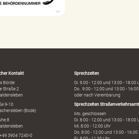
e
e
h
ö
r
d
e
n
h
o
t
l
i
cher Kontakt
Sprechzeiten
n
e
s Börde
Di. 9:00 - 12:00 und 13:00 - 18:00 
e Straße 2
Do. 9:00 - 12:00 und 13:00 - 16:00
aldensleben
oder nach Vereinbarung
aße 9-10
Sprechzeiten
Straßenverkehrsam
schersleben (Bode)
Mo. geschlossen
uhe 8
Di. 8:00 - 12:00 und 13:00 - 18:00 
aldensleben
Mi. 8:00 - 12:00 Uhr
Do. 8:00 - 12:00 und 13:00 - 16:00
 +49 3904 7240-0
Fr. 8:00 - 11:30 Uhr