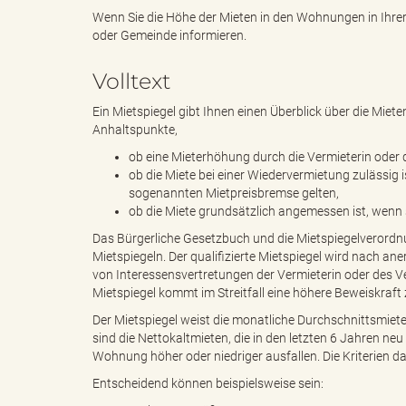
Wenn Sie die Höhe der Mieten in den Wohnungen in Ihre
oder Gemeinde informieren.
e
e
Volltext
Ein Mietspiegel gibt Ihnen einen Überblick über die Mie
Anhaltspunkte,
n
r
ob eine Mieterhöhung durch die Vermieterin oder d
ob die Miete bei einer Wiedervermietung zulässig i
sogenannten Mietpreisbremse gelten,
ob die Miete grundsätzlich angemessen ist, wenn 
d
i
Das Bürgerliche Gesetzbuch und die Mietspiegelverordnu
Mietspiegeln. Der qualifizierte Mietspiegel wird nach a
von Interessensvertretungen der Vermieterin oder des Ve
Mietspiegel kommt im Streitfall eine höhere Beweiskraft
e
n
Der Mietspiegel weist die monatliche Durchschnittsmiete
sind die Nettokaltmieten, die in den letzten 6 Jahren ne
Wohnung höher oder niedriger ausfallen. Die Kriterien daf
s
g
Entscheidend können beispielsweise sein: