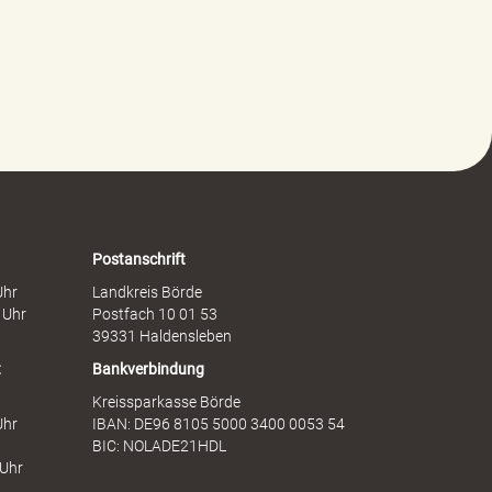
w
i
a
t
l
s
t
c
g
h
e
a
g
f
e
t
n
s
F
d
r
i
a
e
Postanschrift
u
n
Uhr
Landkreis Börde
e
s
 Uhr
Postfach 10 01 53
n
t
39331 Haldensleben
t
Bankverbindung
Kreissparkasse Börde
Uhr
IBAN: DE96 8105 5000 3400 0053 54
BIC: NOLADE21HDL
 Uhr