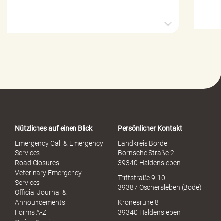
H
i
l
f
e
-
P
o
r
t
a
Nützliches auf einen Blick
Persönlicher Kontakt
l
S
Emergency Call & Emergency
Landkreis Börde
e
Services
Bornsche Straße 2
x
Road Closures
39340 Haldensleben
u
Veterinary Emergency
Triftstraße 9-10
e
Services
39387 Oschersleben (Bode)
l
Official Journal &
l
Announcements
Kronesruhe 8
e
Forms A-Z
39340 Haldensleben
r