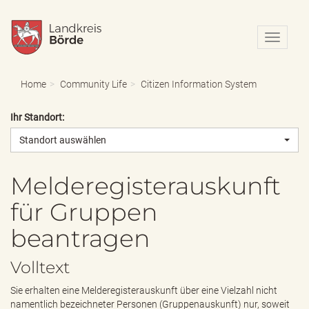
N
a
v
i
Home
Community Life
Citizen Information System
g
a
Ihr Standort:
t
i
Standort auswählen
o
n
e
Melderegisterauskunft
i
für Gruppen
n
-
beantragen
/
a
u
Volltext
s
b
Sie erhalten eine Melderegisterauskunft über eine Vielzahl nicht
l
namentlich bezeichneter Personen (Gruppenauskunft) nur, soweit