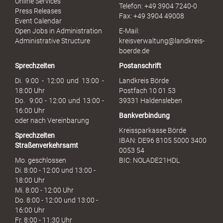
Online Services
Telefon: +49 3904 7240-0
M
Press Releases
Fax: +49 3904 49008
i
Event Calendar
s
Open Jobs in Administration
E-Mail:
s
Administrative Structure
kreisverwaltung@landkreis-
b
boerde.de
r
Sprechzeiten
Postanschrift
a
u
Di. 9:00 - 12:00 und 13:00 -
Landkreis Börde
c
18:00 Uhr
Postfach 10 01 53
h
Do. 9:00 - 12:00 und 13:00 -
39331 Haldensleben
16:00 Uhr
Bankverbindung
oder nach Vereinbarung
Kreissparkasse Börde
Sprechzeiten
IBAN: DE96 8105 5000 3400
Straßenverkehrsamt
0053 54
Mo. geschlossen
BIC: NOLADE21HDL
Di. 8:00 - 12:00 und 13:00 -
18:00 Uhr
Mi. 8:00 - 12:00 Uhr
Do. 8:00 - 12:00 und 13:00 -
16:00 Uhr
Fr. 8:00 - 11:30 Uhr