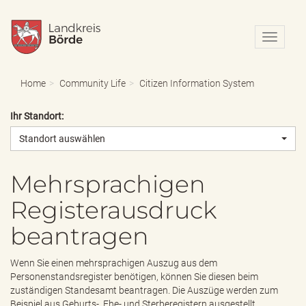
N
a
v
i
Home
Community Life
Citizen Information System
g
a
Ihr Standort:
t
i
Standort auswählen
o
n
e
Mehrsprachigen
i
Registerausdruck
n
-
beantragen
/
a
u
Wenn Sie einen mehrsprachigen Auszug aus dem
s
Personenstandsregister benötigen, können Sie diesen beim
b
zuständigen Standesamt beantragen. Die Auszüge werden zum
l
Beispiel aus Geburts-, Ehe- und Sterberegistern ausgestellt.