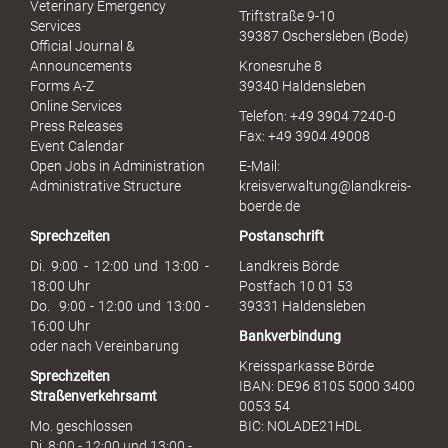
Veterinary Emergency
Triftstraße 9-10
e
Services
39387 Oschersleben (Bode)
l
Official Journal &
l
Announcements
Kronesruhe 8
e
Forms A-Z
39340 Haldensleben
r
Online Services
Telefon: +49 3904 7240-0
M
Press Releases
Fax: +49 3904 49008
i
Event Calendar
s
Open Jobs in Administration
E-Mail:
s
Administrative Structure
kreisverwaltung@landkreis-
b
boerde.de
r
Sprechzeiten
Postanschrift
a
u
Di. 9:00 - 12:00 und 13:00 -
Landkreis Börde
c
18:00 Uhr
Postfach 10 01 53
h
Do. 9:00 - 12:00 und 13:00 -
39331 Haldensleben
16:00 Uhr
Bankverbindung
oder nach Vereinbarung
Kreissparkasse Börde
Sprechzeiten
IBAN: DE96 8105 5000 3400
Straßenverkehrsamt
0053 54
Mo. geschlossen
BIC: NOLADE21HDL
Di. 8:00 - 12:00 und 13:00 -