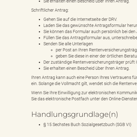
e
Sie erhalten einen Bescheid über Ihren Antrag.
Schriftlicher Antrag:
Gehen Sie auf die Internetseite der DRV.
Laden Sie das gewünschte Antragsformular herun
l
Sie können das Formular auch persönlich bei den 
Füllen Sie das Antragsformular aus, unterschreiben
Senden Sie alle Unterlagen
per Post an Ihren Rentenversicherungsträg
i
geben Sie diese in einer der örtlichen Berat
Der zuständige Rentenversicherungsträger prüft 
Sie erhalten einen Bescheid über Ihren Antrag.
Ihren Antrag kann auch eine Person Ihres Vertrauens für 
n
ein. Solange die Vollmacht gilt, wendet sich die Rentenv
Wenn Sie Ihre Einwilligung zur elektronischen Kommunik
Sie das elektronische Postfach unter den Online-Diensten
k
Handlungsgrundlage(n)
§ 15 Sechstes Buch Sozialgesetzbuch (SGB VI)