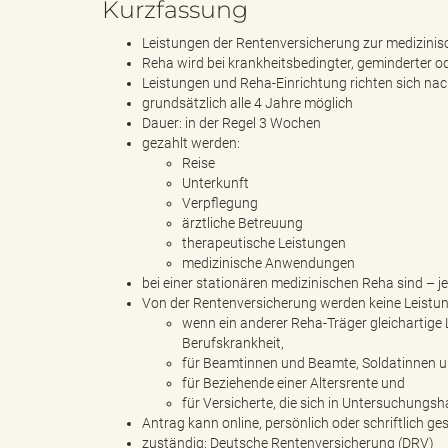
Kurzfassung
l
Leistungen der Rentenversicherung zur medizinisc
Reha wird bei krankheitsbedingter, geminderter o
Leistungen und Reha-Einrichtung richten sich na
e
grundsätzlich alle 4 Jahre möglich
Dauer: in der Regel 3 Wochen
gezahlt werden:
Reise
Unterkunft
a
Verpflegung
ärztliche Betreuung
therapeutische Leistungen
medizinische Anwendungen
d
bei einer stationären medizinischen Reha sind –
Von der Rentenversicherung werden keine Leistun
wenn ein anderer Reha-Träger gleichartige L
Berufskrankheit,
für Beamtinnen und Beamte, Soldatinnen un
s
für Beziehende einer Altersrente und
für Versicherte, die sich in Untersuchungsh
Antrag kann online, persönlich oder schriftlich ge
zuständig: Deutsche Rentenversicherung (DRV)