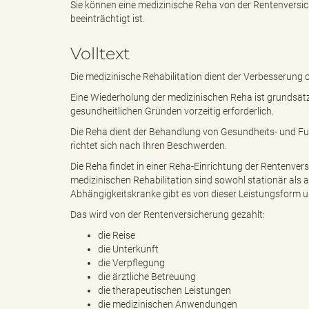
Sie können eine medizinische Reha von der Rentenversi
beeinträchtigt ist.
e
e
Volltext
Die medizinische Rehabilitation dient der Verbesserung 
Eine Wiederholung der medizinischen Reha ist grundsätzl
n
r
gesundheitlichen Gründen vorzeitig erforderlich.
Die Reha dient der Behandlung von Gesundheits- und Fu
richtet sich nach Ihren Beschwerden.
d
i
Die Reha findet in einer Reha-Einrichtung der Rentenvers
medizinischen Rehabilitation sind sowohl stationär als
Abhängigkeitskranke gibt es von dieser Leistungsform
Das wird von der Rentenversicherung gezahlt:
e
n
die Reise
die Unterkunft
die Verpflegung
die ärztliche Betreuung
s
g
die therapeutischen Leistungen
die medizinischen Anwendungen