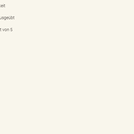
eit
ausgeübt
t von 5