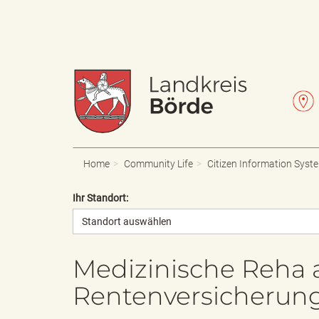
W
L
a
e
Home
Community Life
Citizen Information Syst
Ihr Standort:
Standort auswählen
p
t
Medizinische Reha 
Rentenversicherun
p
t