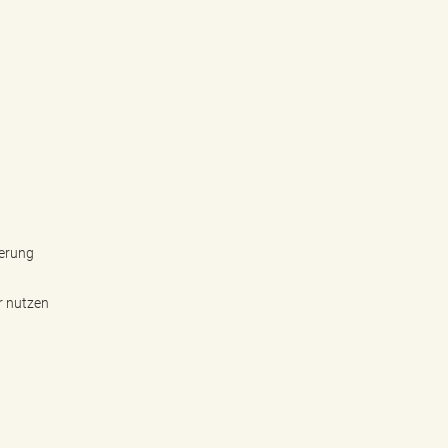
herung
r nutzen