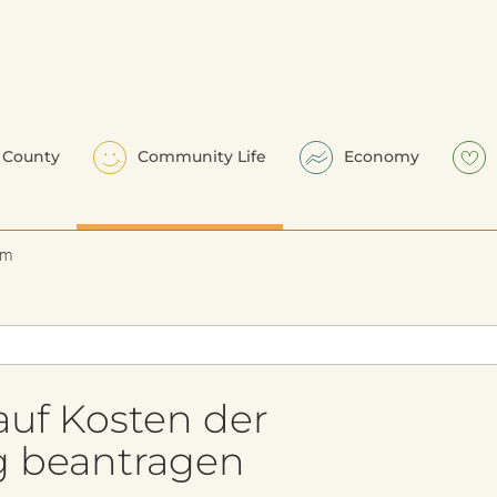
County
Community Life
Economy
em
auf Kosten der
g beantragen