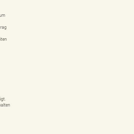
zum
trag
iten
gt.
halten