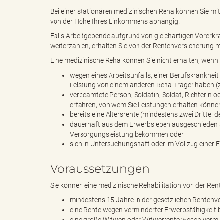
Bei einer stationären medizinischen Reha können Sie mi
von der Höhe Ihres Einkommens abhängig.
"
Falls Arbeitgebende aufgrund von gleichartigen Vorerk
weiterzahlen, erhalten Sie von der Rentenversicherung 
Eine medizinische Reha können Sie nicht erhalten, wenn 
L
wegen eines Arbeitsunfalls, einer Berufskrankheit
Leistung von einem anderen Reha-Träger haben (zu
verbeamtete Person, Soldatin, Soldat, Richterin o
erfahren, von wem Sie Leistungen erhalten könne
bereits eine Altersrente (mindestens zwei Drittel 
a
dauerhaft aus dem Erwerbsleben ausgeschieden si
Versorgungsleistung bekommen oder
sich in Untersuchungshaft oder im Vollzug einer F
n
Voraussetzungen
Sie können eine medizinische Rehabilitation von der Ren
mindestens 15 Jahre in der gesetzlichen Rentenve
d
eine Rente wegen verminderter Erwerbsfähigkeit 
eine große Witwen oder Witwerrente wegen vermin