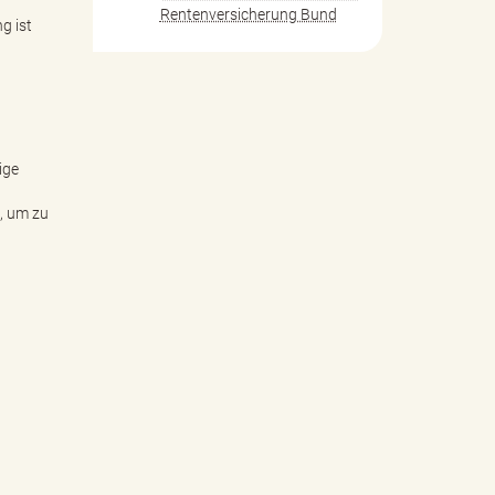
Rentenversicherung Bund
g ist
ige
t, um zu