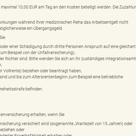
t maximal 10,00 EUR am Tag an den Kosten beteiligt werden. Die Zuzahlun
rankungen während Ihrer medizinischen Reha das Arbeitsentgelt nicht
möglicherweise ein Übergangsgeld.
Sie
 oder einer Schädigung durch dritte Personen Anspruch auf eine gleichart
m Beispiel von der Unfallversicherung),
der Richter sind. Bitte wenden Sie sich an Ihr zuständiges Integrationsam
n,
der Vollrente) beziehen oder beantragt haben,
nd und bis zum Altersrentenbeginn zum Beispiel eine betriebliche
reiheitsstrafe befinden.
tenversicherung erhalten, wenn Sie
rsicherung versichert sind (sogenannte „Wartezeit von 15 Jahren) oder
beziehen oder
derter Erwerbsfähigkeit erhalten oder