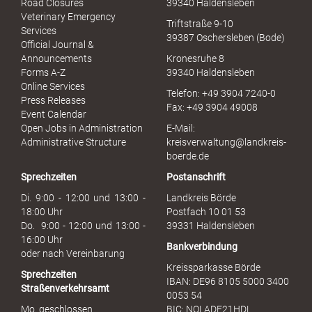
Road Closures
39340 Haldensleben
u
Veterinary Emergency
Triftstraße 9-10
e
Services
39387 Oschersleben (Bode)
l
Official Journal &
l
Announcements
Kronesruhe 8
e
Forms A-Z
39340 Haldensleben
r
Online Services
Telefon: +49 3904 7240-0
M
Press Releases
Fax: +49 3904 49008
i
Event Calendar
s
Open Jobs in Administration
E-Mail:
s
Administrative Structure
kreisverwaltung@landkreis-
b
boerde.de
r
Sprechzeiten
Postanschrift
a
u
Di. 9:00 - 12:00 und 13:00 -
Landkreis Börde
c
18:00 Uhr
Postfach 10 01 53
h
Do. 9:00 - 12:00 und 13:00 -
39331 Haldensleben
16:00 Uhr
Bankverbindung
oder nach Vereinbarung
Kreissparkasse Börde
Sprechzeiten
IBAN: DE96 8105 5000 3400
Straßenverkehrsamt
0053 54
Mo. geschlossen
BIC: NOLADE21HDL