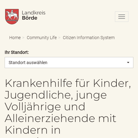
N
a
v
i
Home
Community Life
Citizen Information System
g
a
Ihr Standort:
t
i
Standort auswählen
o
n
e
Krankenhilfe für Kinder,
i
Jugendliche, junge
n
-
Volljährige und
/
a
Alleinerziehende mit
u
s
Kindern in
b
l