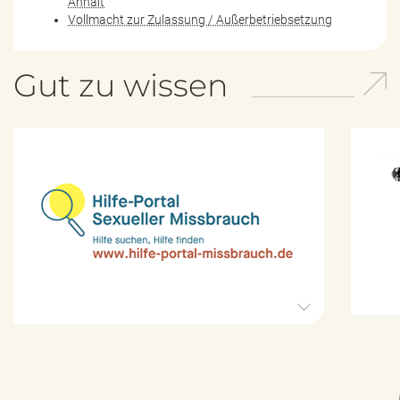
Anhalt
Vollmacht zur Zulassung / Außerbetriebsetzung
Gut zu wissen
H
i
l
f
e
-