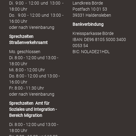
u
Di. 9:00 - 12:00 und 13:00 -
Landkreis Börde
c
18:00 Uhr
Postfach 10 01 53
h
Do. 9:00 - 12:00 und 13:00 -
39331 Haldensleben
16:00 Uhr
Bankverbindung
oder nach Vereinbarung
Kreissparkasse Börde
Sprechzeiten
IBAN: DE96 8105 5000 3400
Straßenverkehrsamt
0053 54
Mo. geschlossen
BIC: NOLADE21HDL
Di. 8:00 - 12:00 und 13:00 -
18:00 Uhr
Mi. 8:00 - 12:00 Uhr
Do. 8:00 - 12:00 und 13:00 -
16:00 Uhr
Fr. 8:00 - 11:30 Uhr
oder nach Vereinbarung
Sprechzeiten
Amt für
Soziales und Integration -
Bereich Migration
Di. 8:00 - 12:00 und 13:00 -
18:00 Uhr