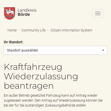
N
a
v
i
Home
Community Life
Citizen Information System
g
a
Ihr Standort:
t
i
Standort auswählen
o
n
e
Kraftfahrzeug
i
Wiederzulassung
n
-
beantragen
/
a
u
Ein außer Betrieb gesetztes Fahrzeug kann auf Antrag wieder
s
zugelassen werden. Den Antrag auf Wiederzulassung können Sie
b
bei der für Sie zuständigen Zulassungsbehörde stellen.
l