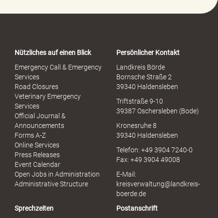
P
o
r
t
a
Nützliches auf einen Blick
Persönlicher Kontakt
l
S
Emergency Call & Emergency
Landkreis Börde
e
Services
Bornsche Straße 2
x
Road Closures
39340 Haldensleben
u
Veterinary Emergency
Triftstraße 9-10
e
Services
39387 Oschersleben (Bode)
l
Official Journal &
l
Announcements
Kronesruhe 8
e
Forms A-Z
39340 Haldensleben
r
Online Services
Telefon: +49 3904 7240-0
M
Press Releases
Fax: +49 3904 49008
i
Event Calendar
s
Open Jobs in Administration
E-Mail:
s
Administrative Structure
kreisverwaltung@landkreis-
b
boerde.de
r
Sprechzeiten
Postanschrift
a