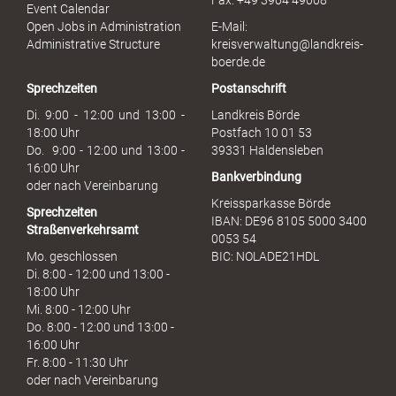
Fax: +49 3904 49008
i
Event Calendar
s
Open Jobs in Administration
E-Mail:
s
Administrative Structure
kreisverwaltung@landkreis-
b
boerde.de
r
Sprechzeiten
Postanschrift
a
u
Di. 9:00 - 12:00 und 13:00 -
Landkreis Börde
c
18:00 Uhr
Postfach 10 01 53
h
Do. 9:00 - 12:00 und 13:00 -
39331 Haldensleben
16:00 Uhr
Bankverbindung
oder nach Vereinbarung
Kreissparkasse Börde
Sprechzeiten
IBAN: DE96 8105 5000 3400
Straßenverkehrsamt
0053 54
Mo. geschlossen
BIC: NOLADE21HDL
Di. 8:00 - 12:00 und 13:00 -
18:00 Uhr
Mi. 8:00 - 12:00 Uhr
Do. 8:00 - 12:00 und 13:00 -
16:00 Uhr
Fr. 8:00 - 11:30 Uhr
oder nach Vereinbarung