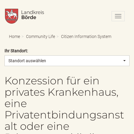
N
a
v
i
Home
Community Life
Citizen Information System
g
a
Ihr Standort:
t
i
Standort auswählen
o
n
e
Konzession für ein
i
privates Krankenhaus,
n
-
eine
/
a
Privatentbindungsanst
u
s
alt oder eine
b
l