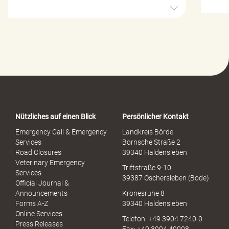
H
i
l
f
e
-
P
o
r
t
a
Nützliches auf einen Blick
Persönlicher Kontakt
l
S
Emergency Call & Emergency
Landkreis Börde
e
Services
Bornsche Straße 2
x
Road Closures
39340 Haldensleben
u
Veterinary Emergency
Triftstraße 9-10
e
Services
39387 Oschersleben (Bode)
l
Official Journal &
l
Announcements
Kronesruhe 8
e
Forms A-Z
39340 Haldensleben
r
Online Services
Telefon: +49 3904 7240-0
M
Press Releases