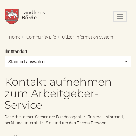
N
a
v
i
Home
Community Life
Citizen Information System
g
a
Ihr Standort:
t
i
Standort auswählen
o
n
e
Kontakt aufnehmen
i
zum Arbeitgeber-
n
-
Service
/
a
u
Der Arbeitgeber-Service der Bundesagentur für Arbeit informiert,
s
berät und unterstützt Sie rund um das Thema Personal.
b
l