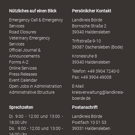
a
Nützliches auf einen Blick
Persönlicher Kontakt
l
S
Emergency Call & Emergency
Landkreis Börde
e
Services
Bornsche Straße 2
x
Road Closures
39340 Haldensleben
u
Veterinary Emergency
Triftstraße 9-10
e
Services
39387 Oschersleben (Bode)
l
Official Journal &
l
Announcements
Kronesruhe 8
e
Forms A-Z
39340 Haldensleben
r
Online Services
Telefon: +49 3904 7240-0
M
Press Releases
Fax: +49 3904 49008
i
Event Calendar
s
Open Jobs in Administration
E-Mail:
s
Administrative Structure
kreisverwaltung@landkreis-
b
boerde.de
r
Sprechzeiten
Postanschrift
a
u
Di. 9:00 - 12:00 und 13:00 -
Landkreis Börde
c
18:00 Uhr
Postfach 10 01 53
h
Do. 9:00 - 12:00 und 13:00 -
39331 Haldensleben
16:00 Uhr