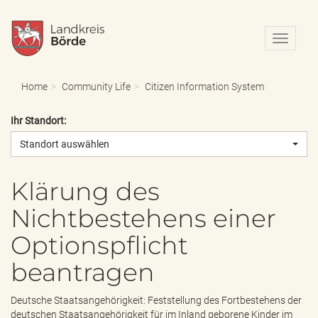
N
a
v
i
Home
Community Life
Citizen Information System
g
a
Ihr Standort:
t
i
Standort auswählen
o
n
e
Klärung des
i
Nichtbestehens einer
n
-
Optionspflicht
/
a
beantragen
u
s
b
Deutsche Staatsangehörigkeit: Feststellung des Fortbestehens der
l
deutschen Staatsangehörigkeit für im Inland geborene Kinder im