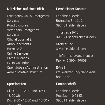
t
a
Nützliches auf einen Blick
Persönlicher Kontakt
l
S
Emergency Call & Emergency
Landkreis Börde
e
Services
Bornsche Straße 2
x
Road Closures
39340 Haldensleben
u
Veterinary Emergency
Triftstraße 9-10
e
Services
39387 Oschersleben (Bode)
l
Official Journal &
l
Announcements
Kronesruhe 8
e
Forms A-Z
39340 Haldensleben
r
Online Services
Telefon: +49 3904 7240-0
M
Press Releases
Fax: +49 3904 49008
i
Event Calendar
s
Open Jobs in Administration
E-Mail:
s
Administrative Structure
kreisverwaltung@landkreis-
b
boerde.de
r
Sprechzeiten
Postanschrift
a
u
Di. 9:00 - 12:00 und 13:00 -
Landkreis Börde
c
18:00 Uhr
Postfach 10 01 53
h
Do. 9:00 - 12:00 und 13:00 -
39331 Haldensleben