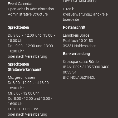
Fax: +49 3904 49008
i
Event Calendar
s
Open Jobs in Administration
E-Mail:
s
Administrative Structure
kreisverwaltung@landkreis-
b
boerde.de
r
Sprechzeiten
Postanschrift
a
u
Di. 9:00 - 12:00 und 13:00 -
Landkreis Börde
c
18:00 Uhr
Postfach 10 01 53
h
Do. 9:00 - 12:00 und 13:00 -
39331 Haldensleben
16:00 Uhr
Bankverbindung
oder nach Vereinbarung
Kreissparkasse Börde
Sprechzeiten
IBAN: DE96 8105 5000 3400
Straßenverkehrsamt
0053 54
Mo. geschlossen
BIC: NOLADE21HDL
Di. 8:00 - 12:00 und 13:00 -
18:00 Uhr
Mi. 8:00 - 12:00 Uhr
Do. 8:00 - 12:00 und 13:00 -
16:00 Uhr
Fr. 8:00 - 11:30 Uhr
oder nach Vereinbarung