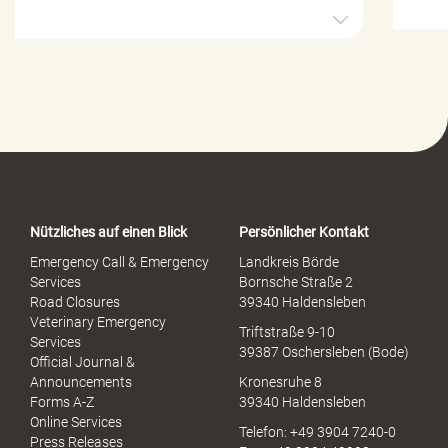
H
i
l
f
e
-
P
o
r
t
a
Nützliches auf einen Blick
Persönlicher Kontakt
l
S
Emergency Call & Emergency
Landkreis Börde
e
Services
Bornsche Straße 2
x
Road Closures
39340 Haldensleben
u
Veterinary Emergency
Triftstraße 9-10
e
Services
39387 Oschersleben (Bode)
l
Official Journal &
l
Announcements
Kronesruhe 8
e
Forms A-Z
39340 Haldensleben
r
Online Services
Telefon: +49 3904 7240-0
M
Press Releases