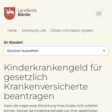
N
a
v
i
Home
Community Life
Citizen Information System
g
a
Ihr Standort:
t
i
Standort auswählen
o
n
e
Kinderkrankengeld für
i
gesetzlich
n
-
Krankenversicherte
/
a
beantragen
u
s
b
Wenn Sie wegen einer Erkrankung Ihres Kindes nicht arbeiten
l
können, können Sie Kinderkrankengeld von Ihrer gesetzlichen