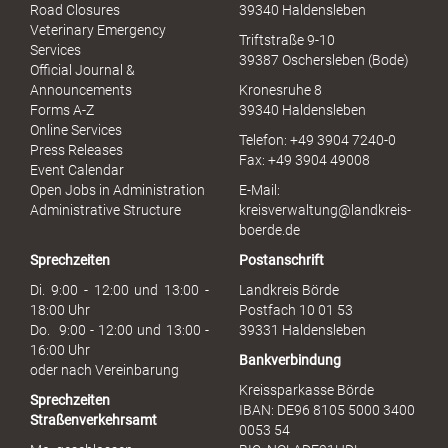
x
Road Closures
39340 Haldensleben
u
Veterinary Emergency
Triftstraße 9-10
e
Services
39387 Oschersleben (Bode)
l
Official Journal &
l
Announcements
Kronesruhe 8
e
Forms A-Z
39340 Haldensleben
r
Online Services
Telefon: +49 3904 7240-0
M
Press Releases
Fax: +49 3904 49008
i
Event Calendar
s
Open Jobs in Administration
E-Mail:
s
Administrative Structure
kreisverwaltung@landkreis-
b
boerde.de
r
Sprechzeiten
Postanschrift
a
u
Di. 9:00 - 12:00 und 13:00 -
Landkreis Börde
c
18:00 Uhr
Postfach 10 01 53
h
Do. 9:00 - 12:00 und 13:00 -
39331 Haldensleben
16:00 Uhr
Bankverbindung
oder nach Vereinbarung
Kreissparkasse Börde
Sprechzeiten
IBAN: DE96 8105 5000 3400
Straßenverkehrsamt
0053 54