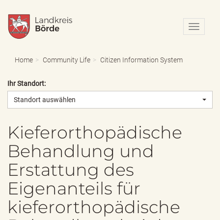
N
a
v
i
Home
Community Life
Citizen Information System
g
a
Ihr Standort:
t
i
Standort auswählen
o
n
e
Kieferorthopädische
i
Behandlung und
n
-
Erstattung des
/
a
Eigenanteils für
u
s
kieferorthopädische
b
l