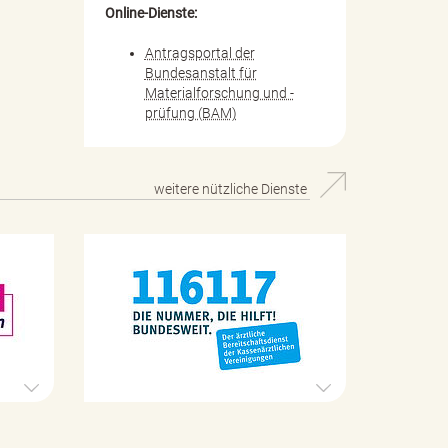
Online-Dienste:
Antragsportal der
Bundesanstalt für
Materialforschung und -
prüfung (BAM)
weitere nützliche Dienste
H
Ä
i
r
l
z
f
t
e
l
t
i
e
c
l
h
e
e