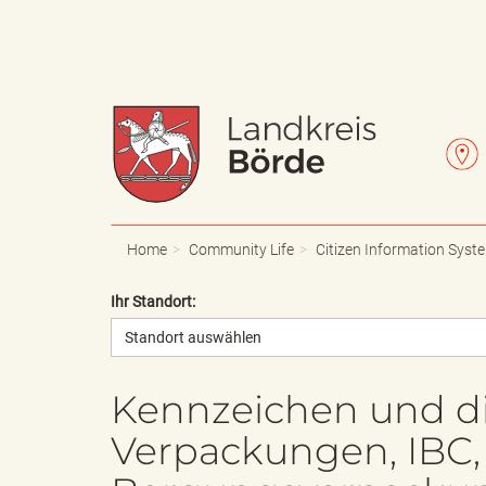
W
L
a
e
Home
Community Life
Citizen Information Syst
Ihr Standort:
Standort auswählen
p
t
Kennzeichen und di
Verpackungen, IBC
p
t