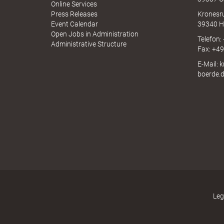
I
Online Services
N
Press Releases
Kronesr
A
Event Calendar
39340 H
Open Jobs in Administration
B
Telefon:
Administrative Structure
Fax: +4
E-Mail: 
boerde.
ö
r
d
Leg
e