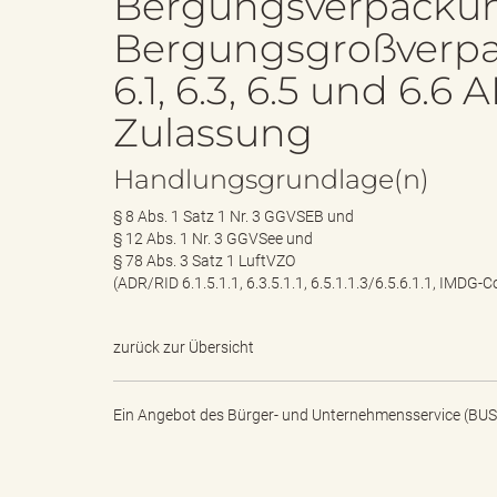
Bergungsverpacku
Bergungsgroßverpa
e
e
6.1, 6.3, 6.5 und 6
Zulassung
n
r
Handlungsgrundlage(n)
§ 8 Abs. 1 Satz 1 Nr. 3 GGVSEB und
§ 12 Abs. 1 Nr. 3 GGVSee und
§ 78 Abs. 3 Satz 1 LuftVZO
d
i
(ADR/RID 6.1.5.1.1, 6.3.5.1.1, 6.5.1.1.3/6.5.6.1.1, IMDG-Cod
zurück zur Übersicht
e
n
Ein Angebot des
Bürger- und Unternehmensservice (BUS
s
g