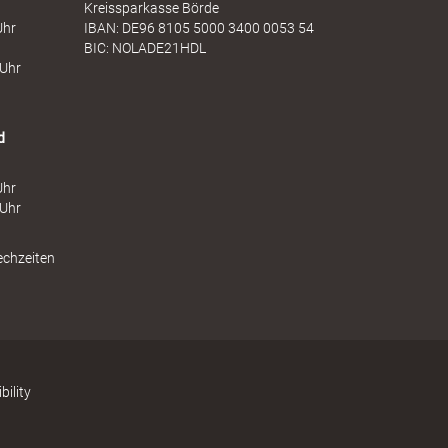
Kreissparkasse Börde
Uhr
IBAN: DE96 8105 5000 3400 0053 54
BIC: NOLADE21HDL
 Uhr
d
Uhr
 Uhr
echzeiten
bility