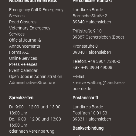
Nützliches auf einen Blick
Persönlicher Kontakt
l
S
Emergency Call & Emergency
Landkreis Börde
e
Services
Bornsche Straße 2
x
Road Closures
39340 Haldensleben
u
Veterinary Emergency
Triftstraße 9-10
e
Services
39387 Oschersleben (Bode)
l
Official Journal &
l
Announcements
Kronesruhe 8
e
Forms A-Z
39340 Haldensleben
r
Online Services
Telefon: +49 3904 7240-0
M
Press Releases
Fax: +49 3904 49008
i
Event Calendar
s
Open Jobs in Administration
E-Mail:
s
Administrative Structure
kreisverwaltung@landkreis-
b
boerde.de
r
Sprechzeiten
Postanschrift
a
u
Di. 9:00 - 12:00 und 13:00 -
Landkreis Börde
c
18:00 Uhr
Postfach 10 01 53
h
Do. 9:00 - 12:00 und 13:00 -
39331 Haldensleben
16:00 Uhr
Bankverbindung
oder nach Vereinbarung