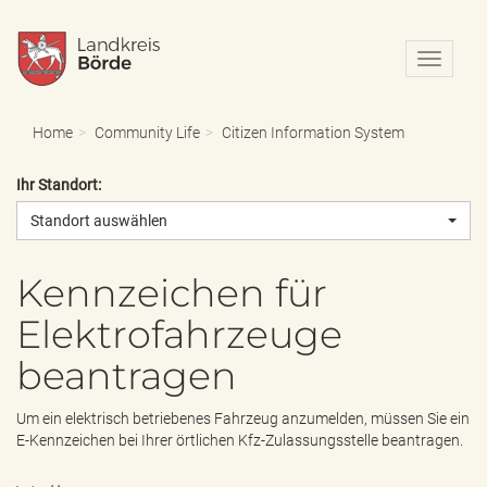
N
a
v
i
Home
Community Life
Citizen Information System
g
a
Ihr Standort:
t
i
Standort auswählen
o
n
e
Kennzeichen für
i
Elektrofahrzeuge
n
-
beantragen
/
a
u
Um ein elektrisch betriebenes Fahrzeug anzumelden, müssen Sie ein
s
E-Kennzeichen bei Ihrer örtlichen Kfz-Zulassungsstelle beantragen.
b
l