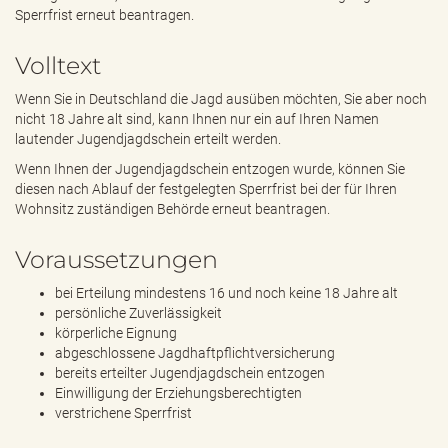
e
Sperrfrist erneut beantragen.
n
d
Volltext
e
n
Wenn Sie in Deutschland die Jagd ausüben möchten, Sie aber noch
nicht 18 Jahre alt sind, kann Ihnen nur ein auf Ihren Namen
lautender Jugendjagdschein erteilt werden.
Wenn Ihnen der Jugendjagdschein entzogen wurde, können Sie
diesen nach Ablauf der festgelegten Sperrfrist bei der für Ihren
Wohnsitz zuständigen Behörde erneut beantragen.
Voraussetzungen
bei Erteilung mindestens 16 und noch keine 18 Jahre alt
persönliche Zuverlässigkeit
körperliche Eignung
abgeschlossene Jagdhaftpflichtversicherung
bereits erteilter Jugendjagdschein entzogen
Einwilligung der Erziehungsberechtigten
verstrichene Sperrfrist