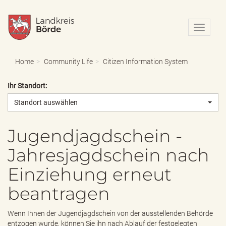
N
a
v
i
Home
Community Life
Citizen Information System
g
a
Ihr Standort:
t
i
Standort auswählen
o
n
e
Jugendjagdschein -
i
Jahresjagdschein nach
n
-
Einziehung erneut
/
a
beantragen
u
s
b
Wenn Ihnen der Jugendjagdschein von der ausstellenden Behörde
l
entzogen wurde, können Sie ihn nach Ablauf der festgelegten