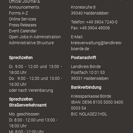
Official Journal &
l
Announcements
Kronesruhe 8
e
Forms A-Z
39340 Haldensleben
r
Online Services
Telefon: +49 3904 7240-0
M
Press Releases
Fax: +49 3904 49008
i
Event Calendar
s
Open Jobs in Administration
E-Mail:
s
Administrative Structure
kreisverwaltung@landkreis-
b
boerde.de
r
Sprechzeiten
Postanschrift
a
u
Di. 9:00 - 12:00 und 13:00 -
Landkreis Börde
c
18:00 Uhr
Postfach 10 01 53
h
Do. 9:00 - 12:00 und 13:00 -
39331 Haldensleben
16:00 Uhr
Bankverbindung
oder nach Vereinbarung
Kreissparkasse Börde
Sprechzeiten
IBAN: DE96 8105 5000 3400
Straßenverkehrsamt
0053 54
Mo. geschlossen
BIC: NOLADE21HDL
Di. 8:00 - 12:00 und 13:00 -
18:00 Uhr
Mi. 8:00 - 12:00 Uhr