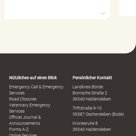
H
i
l
f
e
-
P
o
r
t
a
Nützliches auf einen Blick
Persönlicher Kontakt
l
S
Emergency Call & Emergency
Landkreis Börde
e
Services
Bornsche Straße 2
x
Road Closures
39340 Haldensleben
u
Veterinary Emergency
Triftstraße 9-10
e
Services
39387 Oschersleben (Bode)
l
Official Journal &
l
Announcements
Kronesruhe 8
e
Forms A-Z
39340 Haldensleben
r
Online Services