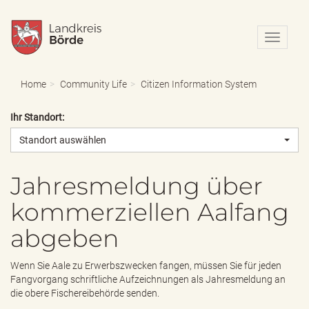
N
a
v
i
Home
Community Life
Citizen Information System
g
a
Ihr Standort:
t
i
Standort auswählen
o
n
e
Jahresmeldung über
i
kommerziellen Aalfang
n
-
abgeben
/
a
u
Wenn Sie Aale zu Erwerbszwecken fangen, müssen Sie für jeden
s
Fangvorgang schriftliche Aufzeichnungen als Jahresmeldung an
b
die obere Fischereibehörde senden.
l