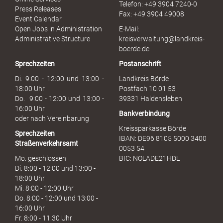
Telefon: +49 3904 7240-0
M
Press Releases
Fax: +49 3904 49008
i
Event Calendar
s
Open Jobs in Administration
E-Mail:
s
Administrative Structure
kreisverwaltung@landkreis-
b
boerde.de
r
Sprechzeiten
Postanschrift
a
u
Di. 9:00 - 12:00 und 13:00 -
Landkreis Börde
c
18:00 Uhr
Postfach 10 01 53
h
Do. 9:00 - 12:00 und 13:00 -
39331 Haldensleben
16:00 Uhr
Bankverbindung
oder nach Vereinbarung
Kreissparkasse Börde
Sprechzeiten
IBAN: DE96 8105 5000 3400
Straßenverkehrsamt
0053 54
Mo. geschlossen
BIC: NOLADE21HDL
Di. 8:00 - 12:00 und 13:00 -
18:00 Uhr
Mi. 8:00 - 12:00 Uhr
Do. 8:00 - 12:00 und 13:00 -
16:00 Uhr
Fr. 8:00 - 11:30 Uhr