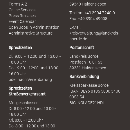
e
Forms A-Z
39340 Haldensleben
r
Online Services
Telefon: +49 3904 7240-0
M
Press Releases
Fax: +49 3904 49008
i
Event Calendar
s
Open Jobs in Administration
E-Mail:
s
Administrative Structure
kreisverwaltung@landkreis-
b
boerde.de
r
Sprechzeiten
Postanschrift
a
u
Di. 9:00 - 12:00 und 13:00 -
Landkreis Börde
c
18:00 Uhr
Postfach 10 01 53
h
Do. 9:00 - 12:00 und 13:00 -
39331 Haldensleben
16:00 Uhr
Bankverbindung
oder nach Vereinbarung
Kreissparkasse Börde
Sprechzeiten
IBAN: DE96 8105 5000 3400
Straßenverkehrsamt
0053 54
Mo. geschlossen
BIC: NOLADE21HDL
Di. 8:00 - 12:00 und 13:00 -
18:00 Uhr
Mi. 8:00 - 12:00 Uhr
Do. 8:00 - 12:00 und 13:00 -