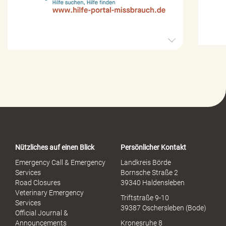
H
i
l
f
e
-
P
o
r
t
a
Nützliches auf einen Blick
Persönlicher Kontakt
l
S
Emergency Call & Emergency
Landkreis Börde
e
Services
Bornsche Straße 2
x
Road Closures
39340 Haldensleben
u
Veterinary Emergency
Triftstraße 9-10
e
Services
39387 Oschersleben (Bode)
l
Official Journal &
l
Announcements
Kronesruhe 8