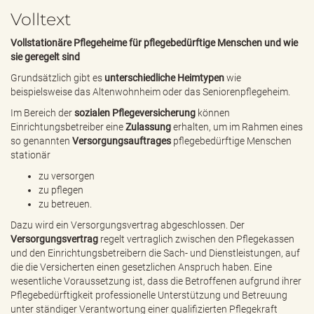
e
Volltext
n
d
Vollstationäre Pflegeheime für pflegebedürftige Menschen und wie
e
sie geregelt sind
n
Grundsätzlich gibt es
unterschiedliche Heimtypen
wie
beispielsweise das Altenwohnheim oder das Seniorenpflegeheim.
Im Bereich der
sozialen Pflegeversicherung
können
Einrichtungsbetreiber eine
Zulassung
erhalten, um im Rahmen eines
so genannten
Versorgungsauftrages
pflegebedürftige Menschen
stationär
zu versorgen
zu pflegen
zu betreuen.
Dazu wird ein Versorgungsvertrag abgeschlossen. Der
Versorgungsvertrag
regelt vertraglich zwischen den Pflegekassen
und den Einrichtungsbetreibern die Sach- und Dienstleistungen, auf
die die Versicherten einen gesetzlichen Anspruch haben. Eine
wesentliche Voraussetzung ist, dass die Betroffenen aufgrund ihrer
Pflegebedürftigkeit professionelle Unterstützung und Betreuung
unter ständiger Verantwortung einer qualifizierten Pflegekraft