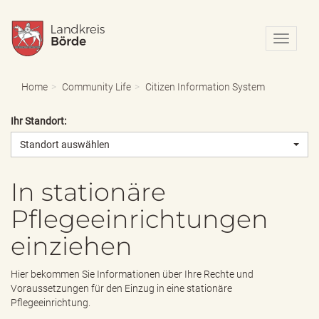
N
a
v
i
Home
Community Life
Citizen Information System
g
a
Ihr Standort:
t
i
Standort auswählen
o
n
e
In stationäre
i
Pflegeeinrichtungen
n
-
einziehen
/
a
u
Hier bekommen Sie Informationen über Ihre Rechte und
s
Voraussetzungen für den Einzug in eine stationäre
b
Pflegeeinrichtung.
l