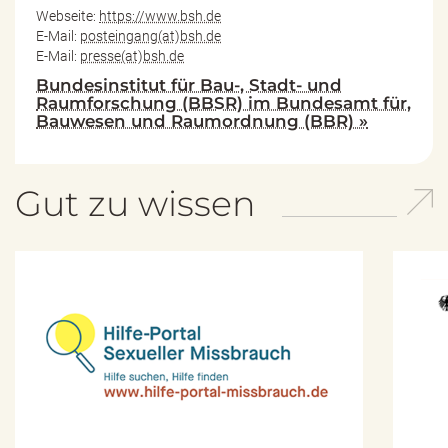
Webseite:
https://www.bsh.de
E-Mail:
posteingang(at)bsh.de
E-Mail:
presse(at)bsh.de
Bundesinstitut für Bau-, Stadt- und
Raumforschung (BBSR) im Bundesamt für,
Bauwesen und Raumordnung (BBR) »
Gut zu wissen
H