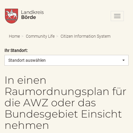
N
a
v
i
Home
Community Life
Citizen Information System
g
a
Ihr Standort:
t
i
Standort auswählen
o
n
e
In einen
i
Raumordnungsplan für
n
-
die AWZ oder das
/
a
Bundesgebiet Einsicht
u
s
nehmen
b
l