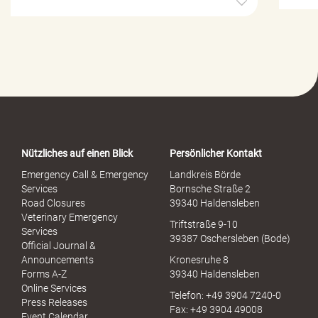
i
l
f
e
-
P
o
r
t
a
Nützliches auf einen Blick
Persönlicher Kontakt
l
S
Emergency Call & Emergency
Landkreis Börde
e
Services
Bornsche Straße 2
x
Road Closures
39340 Haldensleben
u
Veterinary Emergency
Triftstraße 9-10
e
Services
39387 Oschersleben (Bode)
l
Official Journal &
l
Announcements
Kronesruhe 8
e
Forms A-Z
39340 Haldensleben
r
Online Services
Telefon: +49 3904 7240-0
M
Press Releases
Fax: +49 3904 49008
i
Event Calendar