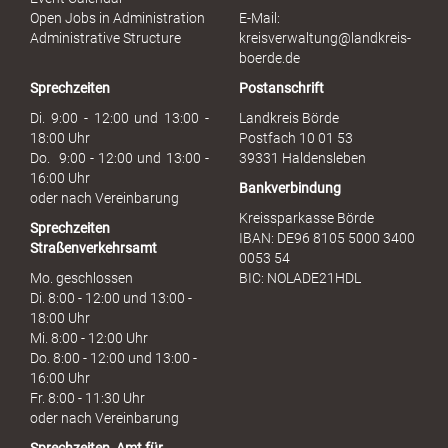
s
Open Jobs in Administration
E-Mail:
s
Administrative Structure
kreisverwaltung@landkreis-
b
boerde.de
r
Sprechzeiten
Postanschrift
a
u
Di. 9:00 - 12:00 und 13:00 -
Landkreis Börde
c
18:00 Uhr
Postfach 10 01 53
h
Do. 9:00 - 12:00 und 13:00 -
39331 Haldensleben
16:00 Uhr
Bankverbindung
oder nach Vereinbarung
Kreissparkasse Börde
Sprechzeiten
IBAN: DE96 8105 5000 3400
Straßenverkehrsamt
0053 54
Mo. geschlossen
BIC: NOLADE21HDL
Di. 8:00 - 12:00 und 13:00 -
18:00 Uhr
Mi. 8:00 - 12:00 Uhr
Do. 8:00 - 12:00 und 13:00 -
16:00 Uhr
Fr. 8:00 - 11:30 Uhr
oder nach Vereinbarung