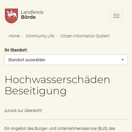
N
a
v
i
Home
Community Life
Citizen Information System
g
a
Ihr Standort:
t
i
Standort auswählen
o
n
e
Hochwasserschäden
i
Beseitigung
n
-
/
a
zurück zur Übersicht
u
s
b
l
Ein Angebot des
Bürger- und Unternehmensservice (BUS) des