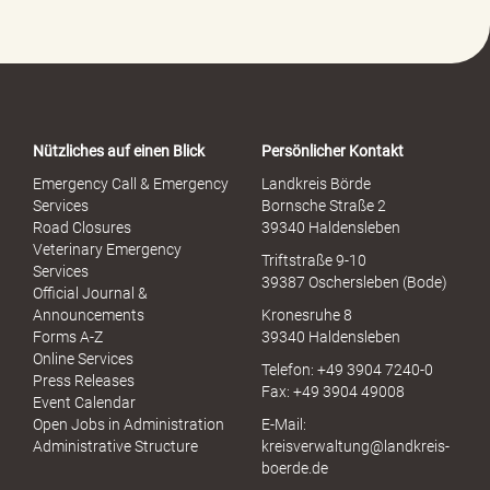
e
-
P
o
r
t
a
Nützliches auf einen Blick
Persönlicher Kontakt
l
S
Emergency Call & Emergency
Landkreis Börde
e
Services
Bornsche Straße 2
x
Road Closures
39340 Haldensleben
u
Veterinary Emergency
Triftstraße 9-10
e
Services
39387 Oschersleben (Bode)
l
Official Journal &
l
Announcements
Kronesruhe 8
e
Forms A-Z
39340 Haldensleben
r
Online Services
Telefon: +49 3904 7240-0
M
Press Releases
Fax: +49 3904 49008
i
Event Calendar
s
Open Jobs in Administration
E-Mail:
s
Administrative Structure
kreisverwaltung@landkreis-
b
boerde.de
r