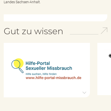
e
Landes Sachsen-Anhalt.
n
d
e
n
Gut zu wissen
H
i
l
f