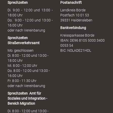
Sprechzeiten
Postanschrift
a
u
Di. 9:00 - 12:00 und 13:00 -
Landkreis Börde
c
18:00 Uhr
Postfach 10 01 53
h
Do. 9:00 - 12:00 und 13:00 -
39331 Haldensleben
16:00 Uhr
Bankverbindung
oder nach Vereinbarung
Kreissparkasse Börde
Sprechzeiten
IBAN: DE96 8105 5000 3400
Straßenverkehrsamt
0053 54
Mo. geschlossen
BIC: NOLADE21HDL
Di. 8:00 - 12:00 und 13:00 -
18:00 Uhr
Mi. 8:00 - 12:00 Uhr
Do. 8:00 - 12:00 und 13:00 -
16:00 Uhr
Fr. 8:00 - 11:30 Uhr
oder nach Vereinbarung
Sprechzeiten
Amt für
Soziales und Integration -
Bereich Migration
Di. 8:00 - 12:00 und 13:00 -