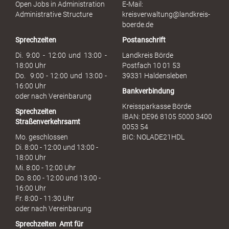
s
Open Jobs in Administration
E-Mail:
s
Administrative Structure
kreisverwaltung@landkreis-
b
boerde.de
r
Sprechzeiten
Postanschrift
a
u
Di. 9:00 - 12:00 und 13:00 -
Landkreis Börde
c
18:00 Uhr
Postfach 10 01 53
h
Do. 9:00 - 12:00 und 13:00 -
39331 Haldensleben
16:00 Uhr
Bankverbindung
oder nach Vereinbarung
Kreissparkasse Börde
Sprechzeiten
IBAN: DE96 8105 5000 3400
Straßenverkehrsamt
0053 54
Mo. geschlossen
BIC: NOLADE21HDL
Di. 8:00 - 12:00 und 13:00 -
18:00 Uhr
Mi. 8:00 - 12:00 Uhr
Do. 8:00 - 12:00 und 13:00 -
16:00 Uhr
Fr. 8:00 - 11:30 Uhr
oder nach Vereinbarung
Sprechzeiten
Amt für