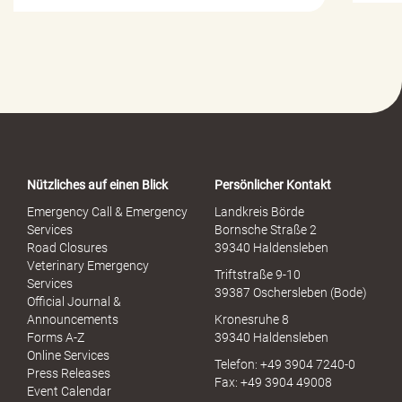
i
l
f
e
-
P
o
r
t
a
Nützliches auf einen Blick
Persönlicher Kontakt
l
S
Emergency Call & Emergency
Landkreis Börde
e
Services
Bornsche Straße 2
x
Road Closures
39340 Haldensleben
u
Veterinary Emergency
Triftstraße 9-10
e
Services
39387 Oschersleben (Bode)
l
Official Journal &
l
Announcements
Kronesruhe 8
e
Forms A-Z
39340 Haldensleben
r
Online Services
Telefon: +49 3904 7240-0
M
Press Releases
Fax: +49 3904 49008
i
Event Calendar