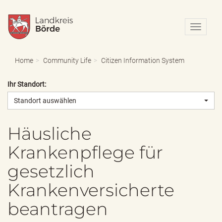
N
a
v
i
Home
Community Life
Citizen Information System
g
a
Ihr Standort:
t
i
Standort auswählen
o
n
e
Häusliche
i
Krankenpflege für
n
-
gesetzlich
/
a
Krankenversicherte
u
s
beantragen
b
l