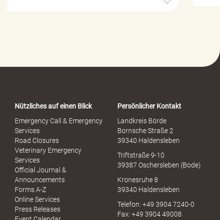
i
l
f
e
-
P
o
r
t
a
Nützliches auf einen Blick
Persönlicher Kontakt
l
S
Emergency Call & Emergency
Landkreis Börde
e
Services
Bornsche Straße 2
x
Road Closures
39340 Haldensleben
u
Veterinary Emergency
Triftstraße 9-10
e
Services
39387 Oschersleben (Bode)
l
Official Journal &
l
Announcements
Kronesruhe 8
e
Forms A-Z
39340 Haldensleben
r
Online Services
Telefon: +49 3904 7240-0
M
Press Releases
Fax: +49 3904 49008
i
Event Calendar