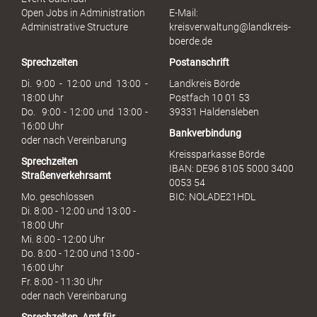
s
Open Jobs in Administration
E-Mail:
s
Administrative Structure
kreisverwaltung@landkreis-
b
boerde.de
r
Sprechzeiten
Postanschrift
a
u
Di. 9:00 - 12:00 und 13:00 -
Landkreis Börde
c
18:00 Uhr
Postfach 10 01 53
h
Do. 9:00 - 12:00 und 13:00 -
39331 Haldensleben
16:00 Uhr
Bankverbindung
oder nach Vereinbarung
Kreissparkasse Börde
Sprechzeiten
IBAN: DE96 8105 5000 3400
Straßenverkehrsamt
0053 54
Mo. geschlossen
BIC: NOLADE21HDL
Di. 8:00 - 12:00 und 13:00 -
18:00 Uhr
Mi. 8:00 - 12:00 Uhr
Do. 8:00 - 12:00 und 13:00 -
16:00 Uhr
Fr. 8:00 - 11:30 Uhr
oder nach Vereinbarung