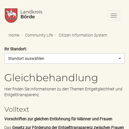
N
a
v
i
Home
Community Life
Citizen Information System
g
a
Ihr Standort:
t
i
Standort auswählen
o
n
e
Gleichbehandlung
i
n
Hier finden Sie Informationen zu den Themen Entgeltgleichheit und
-
Entgelttransparenz.
/
a
Volltext
u
s
Vorschriften zur gleichen Entlohnung für Männer und Frauen
b
l
Das
Gesetz zur Förderung der Entgelttransparenz zwischen Frauen