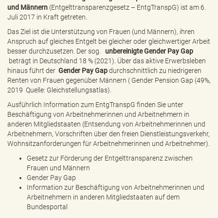
e
und Männern
(Entgelttransparenzgesetz – EntgTranspG) ist am 6.
n
Juli 2017 in Kraft getreten.
d
Das Ziel ist die Unterstützung von Frauen (und Männern), ihren
e
Anspruch auf gleiches Entgelt bei gleicher oder gleichwertiger Arbeit
n
besser durchzusetzen. Der sog.
unbereinigte Gender Pay Gap
beträgt in Deutschland 18 % (2021). Über das aktive Erwerbsleben
hinaus führt der
Gender Pay Gap
durchschnittlich zu niedrigeren
Renten von Frauen gegenüber Männern ( Gender Pension Gap (49%,
2019 Quelle: Gleichstellungsatlas).
Ausführlich Information zum EntgTranspG finden Sie unter
Beschäftigung von Arbeitnehmerinnen und Arbeitnehmern in
anderen Mitgliedstaaten
(Entsendung von Arbeitnehmerinnen und
Arbeitnehmern, Vorschriften über den freien Dienstleistungsverkehr,
Wohnsitzanforderungen für Arbeitnehmerinnen und Arbeitnehmer).
Gesetz zur Förderung der Entgelttransparenz zwischen
Frauen und Männern
Gender Pay Gap
Information zur Beschäftigung von Arbeitnehmerinnen und
Arbeitnehmern in anderen Mitgliedstaaten auf dem
Bundesportal