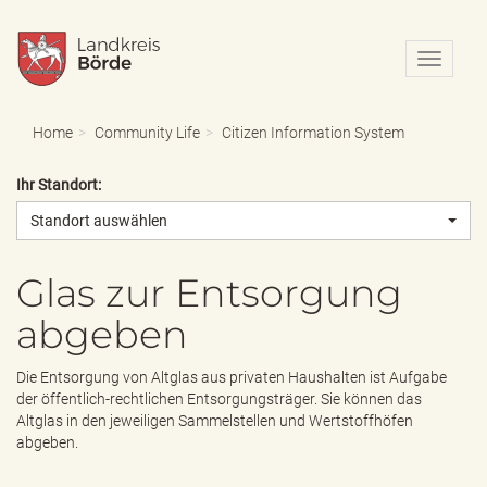
N
a
v
i
Home
Community Life
Citizen Information System
g
a
Ihr Standort:
t
i
Standort auswählen
o
n
e
Glas zur Entsorgung
i
abgeben
n
-
/
Die Entsorgung von Altglas aus privaten Haushalten ist Aufgabe
a
der öffentlich-rechtlichen Entsorgungsträger. Sie können das
u
Altglas in den jeweiligen Sammelstellen und Wertstoffhöfen
s
abgeben.
b
l