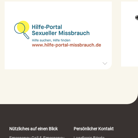
H
i
l
f
e
-
P
o
r
t
a
Nützliches auf einen Blick
Persönlicher Kontakt
l
S