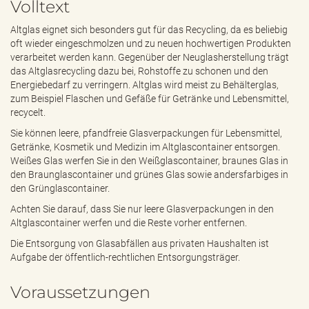
Volltext
e
n
Altglas eignet sich besonders gut für das Recycling, da es beliebig
d
oft wieder eingeschmolzen und zu neuen hochwertigen Produkten
e
verarbeitet werden kann. Gegenüber der Neuglasherstellung trägt
n
das Altglasrecycling dazu bei, Rohstoffe zu schonen und den
Energiebedarf zu verringern. Altglas wird meist zu Behälterglas,
zum Beispiel Flaschen und Gefäße für Getränke und Lebensmittel,
recycelt.
Sie können leere, pfandfreie Glasverpackungen für Lebensmittel,
Getränke, Kosmetik und Medizin im Altglascontainer entsorgen.
Weißes Glas werfen Sie in den Weißglascontainer, braunes Glas in
den Braunglascontainer und grünes Glas sowie andersfarbiges in
den Grünglascontainer.
Achten Sie darauf, dass Sie nur leere Glasverpackungen in den
Altglascontainer werfen und die Reste vorher entfernen.
Die Entsorgung von Glasabfällen aus privaten Haushalten ist
Aufgabe der öffentlich-rechtlichen Entsorgungsträger.
Voraussetzungen