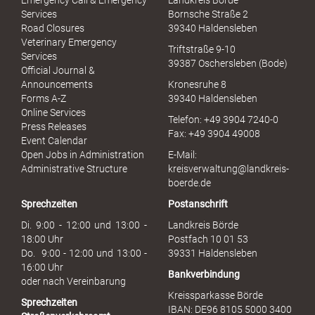
Emergency Call & Emergency
Landkreis Börde
e
Services
Bornsche Straße 2
x
Road Closures
39340 Haldensleben
u
Veterinary Emergency
Triftstraße 9-10
e
Services
39387 Oschersleben (Bode)
l
Official Journal &
l
Announcements
Kronesruhe 8
e
Forms A-Z
39340 Haldensleben
r
Online Services
Telefon: +49 3904 7240-0
M
Press Releases
Fax: +49 3904 49008
i
Event Calendar
s
Open Jobs in Administration
E-Mail:
s
Administrative Structure
kreisverwaltung@landkreis-
b
boerde.de
r
Sprechzeiten
Postanschrift
a
u
Di. 9:00 - 12:00 und 13:00 -
Landkreis Börde
c
18:00 Uhr
Postfach 10 01 53
h
Do. 9:00 - 12:00 und 13:00 -
39331 Haldensleben
16:00 Uhr
Bankverbindung
oder nach Vereinbarung
Kreissparkasse Börde
Sprechzeiten
IBAN: DE96 8105 5000 3400