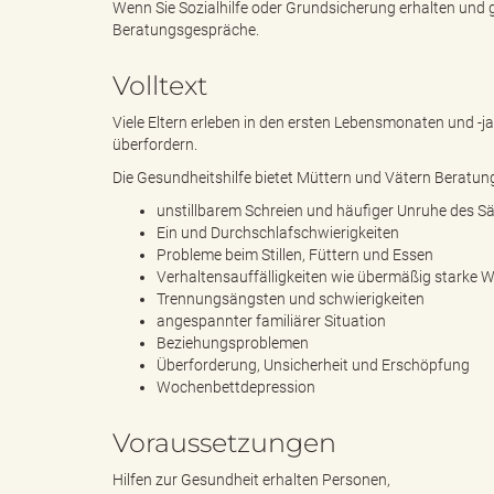
Wenn Sie Sozialhilfe oder Grundsicherung erhalten und
Beratungsgespräche.
e
e
Volltext
Viele Eltern erleben in den ersten Lebensmonaten und -j
überfordern.
n
r
Die Gesundheitshilfe bietet Müttern und Vätern Beratung
unstillbarem Schreien und häufiger Unruhe des S
Ein und Durchschlafschwierigkeiten
Probleme beim Stillen, Füttern und Essen
d
i
Verhaltensauffälligkeiten wie übermäßig starke Wu
Trennungsängsten und schwierigkeiten
angespannter familiärer Situation
Beziehungsproblemen
e
n
Überforderung, Unsicherheit und Erschöpfung
Wochenbettdepression
Voraussetzungen
s
g
Hilfen zur Gesundheit erhalten Personen,