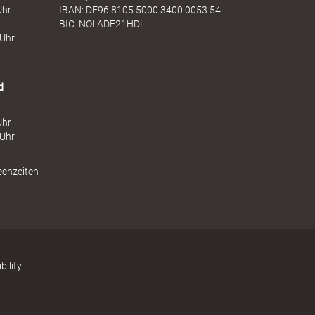
Uhr
IBAN: DE96 8105 5000 3400 0053 54
BIC: NOLADE21HDL
 Uhr
d
Uhr
 Uhr
echzeiten
bility