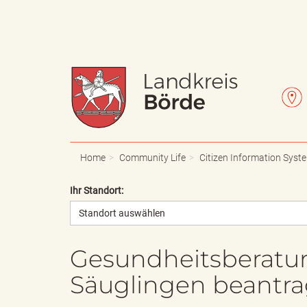
W
L
a
e
Home
Community Life
Citizen Information Syst
Ihr Standort:
Standort auswählen
p
t
Gesundheitsberatun
Säuglingen beantr
p
t