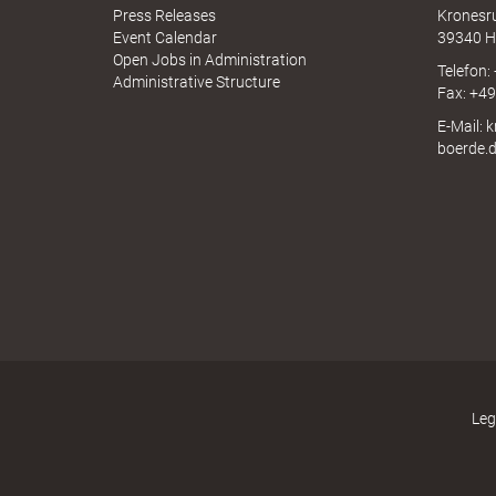
N
Press Releases
Kronesr
A
Event Calendar
39340 H
Open Jobs in Administration
Telefon:
Administrative Structure
"
Fax: +4
E-Mail: 
boerde.
.
T
h
Leg