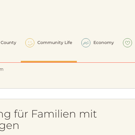
County
Community Life
Economy
em
g für Familien mit
agen