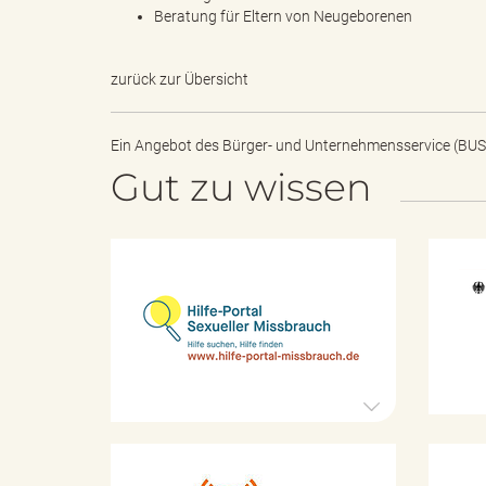
Beratung für Eltern von Neugeborenen
k
zurück zur Übersicht
Ein Angebot des
Bürger- und Unternehmensservice (BUS
Gut zu wissen
r
e
H
i
l
f
e
i
-
P
o
r
s
t
K