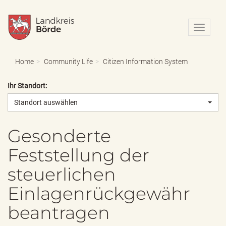
N
a
v
i
Home
Community Life
Citizen Information System
g
a
Ihr Standort:
t
i
Standort auswählen
o
n
e
Gesonderte
i
Feststellung der
n
-
steuerlichen
/
a
Einlagenrückgewähr
u
s
beantragen
b
l