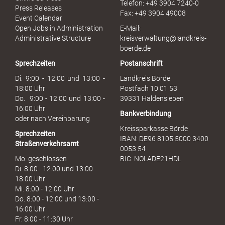
Telefon: +49 3904 7240-0
M
Press Releases
Fax: +49 3904 49008
i
Event Calendar
s
Open Jobs in Administration
E-Mail:
s
Administrative Structure
kreisverwaltung@landkreis-
b
boerde.de
r
Sprechzeiten
Postanschrift
a
u
Di. 9:00 - 12:00 und 13:00 -
Landkreis Börde
c
18:00 Uhr
Postfach 10 01 53
h
Do. 9:00 - 12:00 und 13:00 -
39331 Haldensleben
16:00 Uhr
Bankverbindung
oder nach Vereinbarung
Kreissparkasse Börde
Sprechzeiten
IBAN: DE96 8105 5000 3400
Straßenverkehrsamt
0053 54
Mo. geschlossen
BIC: NOLADE21HDL
Di. 8:00 - 12:00 und 13:00 -
18:00 Uhr
Mi. 8:00 - 12:00 Uhr
Do. 8:00 - 12:00 und 13:00 -
16:00 Uhr
Fr. 8:00 - 11:30 Uhr