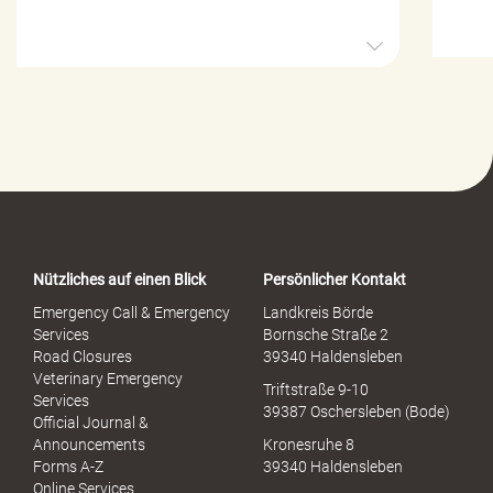
H
i
l
f
e
-
P
o
r
t
a
Nützliches auf einen Blick
Persönlicher Kontakt
l
S
Emergency Call & Emergency
Landkreis Börde
e
Services
Bornsche Straße 2
x
Road Closures
39340 Haldensleben
u
Veterinary Emergency
Triftstraße 9-10
e
Services
39387 Oschersleben (Bode)
l
Official Journal &
l
Announcements
Kronesruhe 8
e
Forms A-Z
39340 Haldensleben
r
Online Services