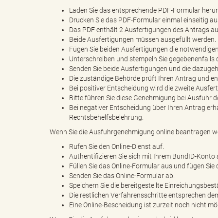
Laden Sie das entsprechende PDF-Formular herunte
Drucken Sie das PDF-Formular einmal einseitig au
Das PDF enthält 2 Ausfertigungen des Antrags 
B
Beide Ausfertigungen müssen ausgefüllt werden.
Fügen Sie beiden Ausfertigungen die notwendigen
Unterschreiben und stempeln Sie gegebenenfalls 
Senden Sie beide Ausfertigungen und die dazugeh
Die zuständige Behörde prüft Ihren Antrag und en
ö
Bei positiver Entscheidung wird die zweite Ausfe
Bitte führen Sie diese Genehmigung bei Ausfuhr d
Bei negativer Entscheidung über Ihren Antrag erha
Rechtsbehelfsbelehrung.
r
Wenn Sie die Ausfuhrgenehmigung online beantragen wo
Rufen Sie den Online-Dienst auf.
Authentifizieren Sie sich mit Ihrem BundID-Konto
Füllen Sie das Online-Formular aus und fügen Sie d
d
Senden Sie das Online-Formular ab.
Speichern Sie die bereitgestellte Einreichungsbe
Die restlichen Verfahrensschritte entsprechen dem
Eine Online-Bescheidung ist zurzeit noch nicht mö
e