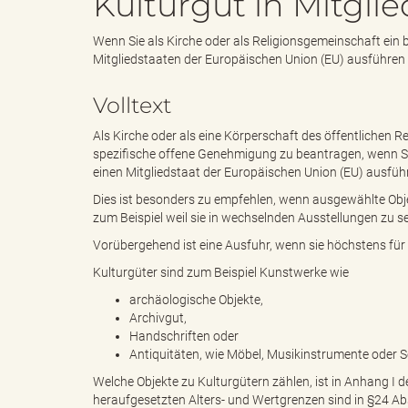
Kulturgut in Mitgli
Wenn Sie als Kirche oder als Religionsgemeinschaft ei
e
e
Mitgliedstaaten der Europäischen Union (EU) ausführen
Volltext
n
r
Als Kirche oder als eine Körperschaft des öffentlichen 
spezifische offene Genehmigung zu beantragen, wenn S
einen Mitgliedstaat der Europäischen Union (EU) ausfü
Dies ist besonders zu empfehlen, wenn ausgewählte Obj
d
i
zum Beispiel weil sie in wechselnden Ausstellungen zu se
Vorübergehend ist eine Ausfuhr, wenn sie höchstens für 5
Kulturgüter sind zum Beispiel Kunstwerke wie
e
n
archäologische Objekte,
Archivgut,
Handschriften oder
Antiquitäten, wie Möbel, Musikinstrumente oder 
s
g
Welche Objekte zu Kulturgütern zählen, ist in Anhang I 
heraufgesetzten Alters- und Wertgrenzen sind in §24 Ab