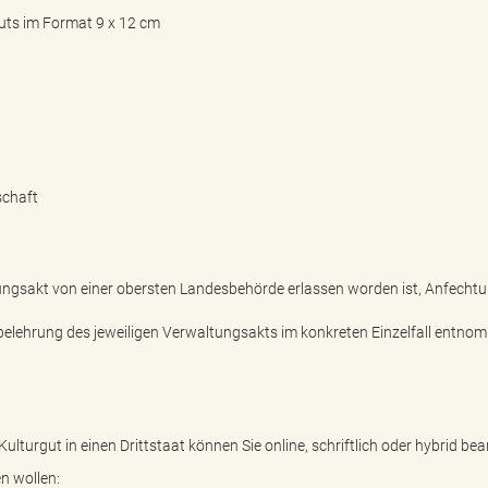
uts im Format 9 x 12 cm
schaft
tungsakt von einer obersten Landesbehörde erlassen worden ist, Anfecht
elehrung des jeweiligen Verwaltungsakts im konkreten Einzelfall entno
turgut in einen Drittstaat können Sie online, schriftlich oder hybrid be
n wollen: