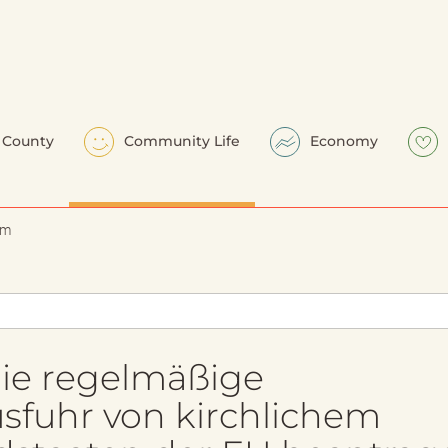
County
Community Life
Economy
em
ie regelmäßige
fuhr von kirchlichem