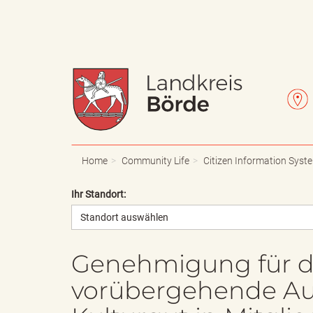
W
L
a
e
Home
Community Life
Citizen Information Syst
Ihr Standort:
Standort auswählen
p
t
Genehmigung für d
vorübergehende Aus
p
t