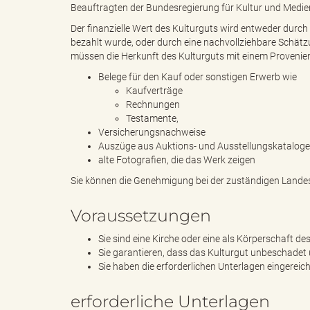
Beauftragten der Bundesregierung für Kultur und Medie
Der finanzielle Wert des Kulturguts wird entweder durch
bezahlt wurde, oder durch eine nachvollziehbare Schätz
"
müssen die Herkunft des Kulturguts mit einem Provenie
Belege für den Kauf oder sonstigen Erwerb wie
Kaufverträge
Rechnungen
L
Testamente,
Versicherungsnachweise
Auszüge aus Auktions- und Ausstellungskatalog
alte Fotografien, die das Werk zeigen
a
Sie können die Genehmigung bei der zuständigen Landes
Voraussetzungen
n
Sie sind eine Kirche oder eine als Körperschaft d
Sie garantieren, dass das Kulturgut unbeschadet u
Sie haben die erforderlichen Unterlagen eingereich
d
erforderliche Unterlagen