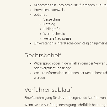
Mindestens ein Foto des auszuführenden Kulturg
Provenienznachweis
optional:
k
Verzeichnis
Katalog
Bibliografie
Wertnachweis
r
weitere Nachweise
Einverständnis Ihrer Kirche oder Religionsgemein
Rechtsbehelf
e
Widerspruch oder in dem Fall, in dem der Verwal
oder Verpflichtungsklage.
Weitere Informationen können der Rechtsbehelfsb
werden.
i
Verfahrensablauf
Eine Genehmigung für die vorübergehende Ausfuhr von Kul
s
Wenn Sie die Ausfuhrgenehmigung schriftlich beantrage