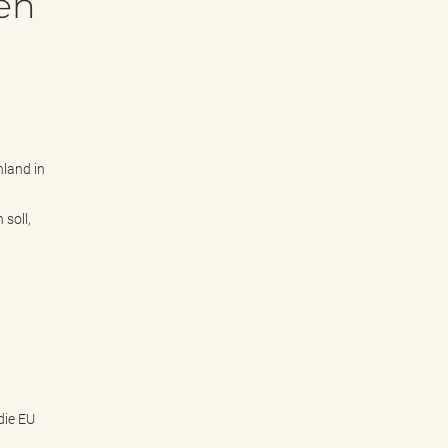
en
land in
soll,
die EU