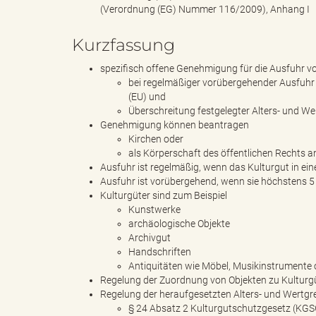
e
(Verordnung (EG) Nummer 116/2009), Anhang I
Kurzfassung
l
spezifisch offene Genehmigung für die Ausfuhr vo
bei regelmäßiger vorübergehender Ausfuhr 
(EU) und
Überschreitung festgelegter Alters- und W
Genehmigung können beantragen
i
Kirchen oder
als Körperschaft des öffentlichen Rechts 
Ausfuhr ist regelmäßig, wenn das Kulturgut in e
Ausfuhr ist vorübergehend, wenn sie höchstens 5
n
Kulturgüter sind zum Beispiel
Kunstwerke
archäologische Objekte
Archivgut
Handschriften
k
Antiquitäten wie Möbel, Musikinstrumente
Regelung der Zuordnung von Objekten zu Kultur
Regelung der heraufgesetzten Alters- und Wertgren
§ 24 Absatz 2 Kulturgutschutzgesetz (KG