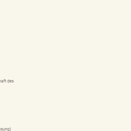
haft des
ssung)