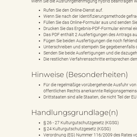
Wenn Sie die Ausfuhrgenehmigung hybrid beantragen wo
Rufen Sie den Online-Dienst auf.
Wenn Sie nach der Identifizierungsmethode gefrag
Füllen Sie das Online-Formular aus und senden Sie
"
Drucken Sie das Ergebnis-PDF-Formular einmal ein
Das PDF enthält 2 Ausfertigungen des Antrags 
Fügen Sie beiden Ausfertigungen die noch fehlen
Unterschreiben und stempeln Sie gegebenenfalls 
Senden Sie beide Ausfertigungen und die dazugeh
.
Die restlichen Verfahrensschritte entsprechen dem
Hinweise (Besonderheiten)
T
Für die regelmäßige vorübergehende Ausfuhr von K
öffentlichen Rechts anerkannte Religionsgemeins
Drittstaaten sind alle Staaten, die nicht Teil der EU
h
Handlungsgrundlage(n)
§ 26 - 27 Kulturgutschutzgesetz (KGSG)
§ 24 Kulturgutschutzgesetz (KGSG)
Verordnung (EG) Nummer 116/2009 des Rates vom 