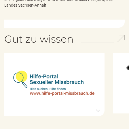
Landes Sachsen-Anhalt.
Gut zu wissen
H
i
l
f