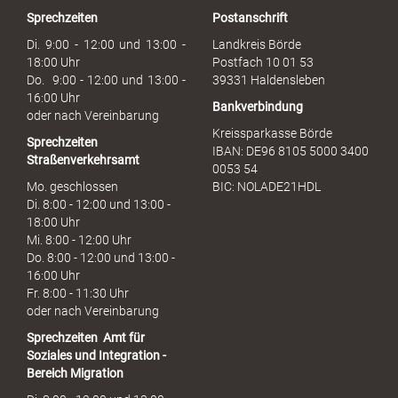
r
Sprechzeiten
Postanschrift
a
u
Di. 9:00 - 12:00 und 13:00 -
Landkreis Börde
c
18:00 Uhr
Postfach 10 01 53
h
Do. 9:00 - 12:00 und 13:00 -
39331 Haldensleben
16:00 Uhr
Bankverbindung
oder nach Vereinbarung
Kreissparkasse Börde
Sprechzeiten
IBAN: DE96 8105 5000 3400
Straßenverkehrsamt
0053 54
Mo. geschlossen
BIC: NOLADE21HDL
Di. 8:00 - 12:00 und 13:00 -
18:00 Uhr
Mi. 8:00 - 12:00 Uhr
Do. 8:00 - 12:00 und 13:00 -
16:00 Uhr
Fr. 8:00 - 11:30 Uhr
oder nach Vereinbarung
Sprechzeiten
Amt für
Soziales und Integration -
Bereich Migration