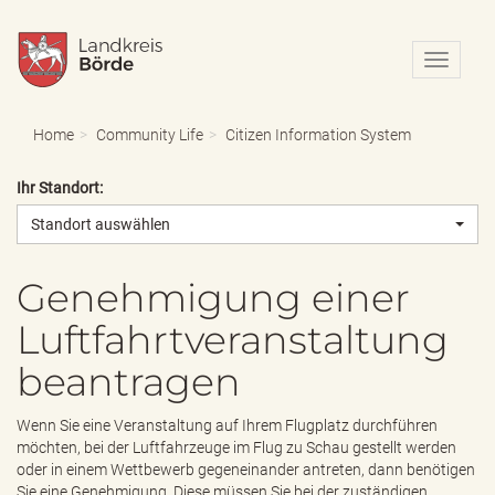
N
a
v
i
Home
Community Life
Citizen Information System
g
a
Ihr Standort:
t
i
Standort auswählen
o
n
e
Genehmigung einer
i
Luftfahrtveranstaltung
n
-
beantragen
/
a
u
Wenn Sie eine Veranstaltung auf Ihrem Flugplatz durchführen
s
möchten, bei der Luftfahrzeuge im Flug zu Schau gestellt werden
b
oder in einem Wettbewerb gegeneinander antreten, dann benötigen
l
Sie eine Genehmigung. Diese müssen Sie bei der zuständigen