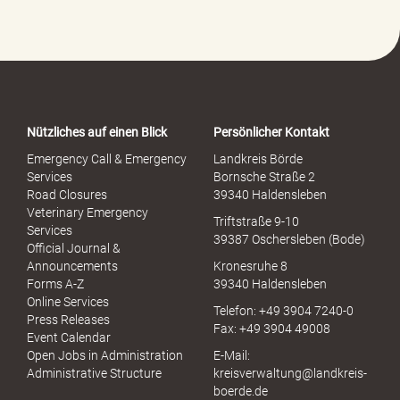
e
-
P
o
r
t
a
Nützliches auf einen Blick
Persönlicher Kontakt
l
S
Emergency Call & Emergency
Landkreis Börde
e
Services
Bornsche Straße 2
x
Road Closures
39340 Haldensleben
u
Veterinary Emergency
Triftstraße 9-10
e
Services
39387 Oschersleben (Bode)
l
Official Journal &
l
Announcements
Kronesruhe 8
e
Forms A-Z
39340 Haldensleben
r
Online Services
Telefon: +49 3904 7240-0
M
Press Releases
Fax: +49 3904 49008
i
Event Calendar
s
Open Jobs in Administration
E-Mail:
s
Administrative Structure
kreisverwaltung@landkreis-
b
boerde.de