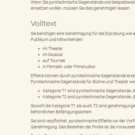
Wenn Sie pyrotechnische Gegenstände wie beispielsweis
einsetzen wollen, müssen Sie dies genehmigen lassen.
e
e
Volltext
Sie benötigen eine Genehmigung für die Erprobung wie 
Publikum und Mitwirkenden:
n
r
im Theater
im Musical
auf Tournee
in Fernseh- oder Filmstudios
d
i
Effekte können durch pyrotechnische Gegenstände erzeug
Pyrotechnische Gegenstände für Bühne und Theater werd
Kategorie T1 sind pyrotechnische Gegenstände, di
Kategorie T2 sind pyrotechnische Gegenstände, 
e
n
Sowohl die Kategorie T1 als auch T2 sind genehmigungspf
behördlichen Befähigungsschein.
Sie sind verpflichtet, pyrotechnische Effekte vor der Vo
s
g
Genehmigung. Das Bestehen der Probe ist die Vorausset