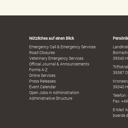
h
e
e
r
n
M
-
i
W
"
s
a
s
r
b
Nützliches auf einen Blick
Persönli
n
r
-
Emergency Call & Emergency Services
Landkrei
a
.
A
Road Closures
Bornsch
u
p
Veterinary Emergency Services
39340 H
c
p
Official Journal & Announcements
h
Triftstr
N
Forms A-Z
39387 O
I
Online Services
T
N
Press Releases
Kronesr
A
Event Calendar
39340 H
Open Jobs in Administration
Telefon:
Administrative Structure
Fax: +4
h
E-Mail: 
boerde.