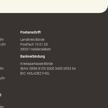
e
a
g
f
e
t
n
s
F
d
r
i
a
e
Postanschrift
u
n
Uhr
Landkreis Börde
e
s
 Uhr
Postfach 10 01 53
n
t
39331 Haldensleben
t
Bankverbindung
Kreissparkasse Börde
Uhr
IBAN: DE96 8105 5000 3400 0053 54
BIC: NOLADE21HDL
 Uhr
d
Uhr