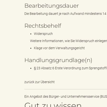
Bearbeitungsdauer
Die Bearbeitung dauert je nach Aufwand mindestens 14
k
Rechtsbehelf
Widerspruch
r
Weitere Informationen, wie Sie Widerspruch einlegen, 
Klage vor dem Verwaltungsgericht
Handlungsgrundlage(n)
e
§ 23 Absatz 6 Erste Verordnung zum Sprengstoff
i
zurück zur Übersicht
Ein Angebot des
Bürger- und Unternehmensservice (BUS
Gut zu wissen
s