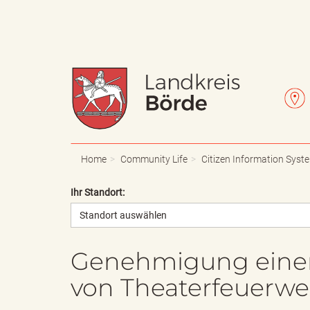
W
L
a
e
Home
Community Life
Citizen Information Syst
Ihr Standort:
Standort auswählen
p
t
Genehmigung einer
von Theaterfeuerw
p
t