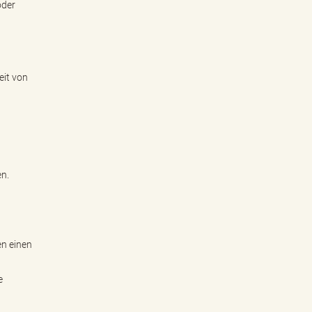
oder
eit von
en.
en einen
e