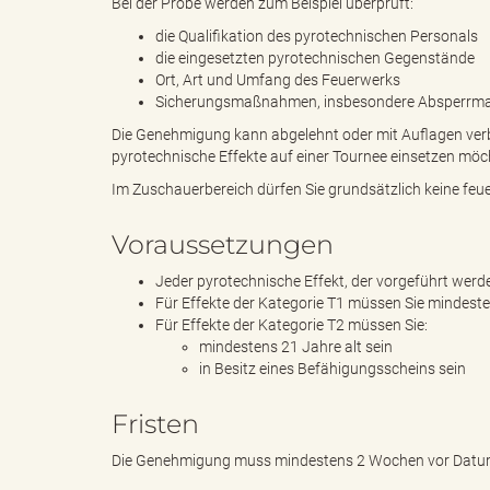
Bei der Probe werden zum Beispiel überprüft:
die Qualifikation des pyrotechnischen Personals
die eingesetzten pyrotechnischen Gegenstände
"
Ort, Art und Umfang des Feuerwerks
Sicherungsmaßnahmen, insbesondere Absperrma
Die Genehmigung kann abgelehnt oder mit Auflagen verbu
pyrotechnische Effekte auf einer Tournee einsetzen möch
L
Im Zuschauerbereich dürfen Sie grundsätzlich keine feue
Voraussetzungen
a
Jeder pyrotechnische Effekt, der vorgeführt werd
Für Effekte der Kategorie T1 müssen Sie mindesten
Für Effekte der Kategorie T2 müssen Sie:
mindestens 21 Jahre alt sein
n
in Besitz eines Befähigungsscheins sein
Fristen
Die Genehmigung muss mindestens 2 Wochen vor Datum
d