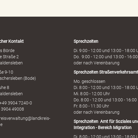
e
n
h
o
t
l
i
cher Kontakt
Sprechzeiten
n
e
s Börde
Di. 9:00 - 12:00 und 13:00 - 18:00 
e Straße 2
Do. 9:00 - 12:00 und 13:00 - 16:00
aldensleben
oder nach Vereinbarung
aße 9-10
Sprechzeiten
Straßenverkehrsam
schersleben (Bode)
Mo. geschlossen
uhe 8
Di. 8:00 - 12:00 und 13:00 - 18:00 
aldensleben
Mi. 8:00 - 12:00 Uhr
Do. 8:00 - 12:00 und 13:00 - 16:00
 +49 3904 7240-0
Fr. 8:00 - 11:30 Uhr
9 3904 49008
oder nach Vereinbarung
kreisverwaltung@landkreis-
Sprechzeiten
Amt für Soziales un
de
Integration - Bereich Migration
Di. 8:00 - 12:00 und 13:00 - 18:00 