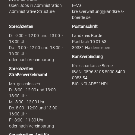
s
Open Jobs in Administration
E-Mail:
s
Administrative Structure
kreisverwaltung@landkreis-
b
boerde.de
r
Sprechzeiten
Postanschrift
a
u
Di. 9:00 - 12:00 und 13:00 -
Landkreis Börde
c
18:00 Uhr
Postfach 10 01 53
h
Do. 9:00 - 12:00 und 13:00 -
39331 Haldensleben
16:00 Uhr
Bankverbindung
oder nach Vereinbarung
Kreissparkasse Börde
Sprechzeiten
IBAN: DE96 8105 5000 3400
Straßenverkehrsamt
0053 54
Mo. geschlossen
BIC: NOLADE21HDL
Di. 8:00 - 12:00 und 13:00 -
18:00 Uhr
Mi. 8:00 - 12:00 Uhr
Do. 8:00 - 12:00 und 13:00 -
16:00 Uhr
Fr. 8:00 - 11:30 Uhr
oder nach Vereinbarung