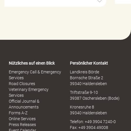
i
l
f
e
-
P
o
r
t
a
Nützliches auf einen Blick
Persönlicher Kontakt
l
S
Emergency Call & Emergency
Landkreis Börde
e
Services
Bornsche Straße 2
x
Road Closures
39340 Haldensleben
u
Veterinary Emergency
Triftstraße 9-10
e
Services
39387 Oschersleben (Bode)
l
Official Journal &
l
Announcements
Kronesruhe 8
e
Forms A-Z
39340 Haldensleben
r
Online Services
Telefon: +49 3904 7240-0
M
Press Releases
Fax: +49 3904 49008
i
Event Calendar