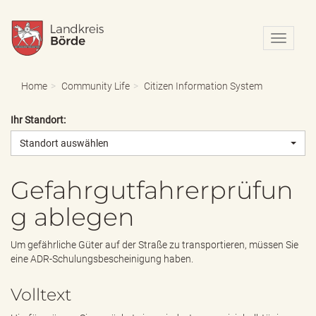
N
a
v
i
Home
Community Life
Citizen Information System
g
a
Ihr Standort:
t
i
Standort auswählen
o
n
e
Gefahrgutfahrerprüfun
i
g ablegen
n
-
/
Um gefährliche Güter auf der Straße zu transportieren, müssen Sie
a
eine ADR-Schulungsbescheinigung haben.
u
s
Volltext
b
l