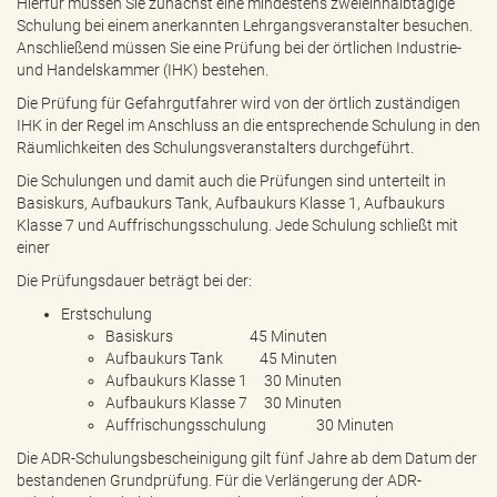
Hierfür müssen Sie zunächst eine mindestens zweieinhalbtägige
e
Schulung bei einem anerkannten Lehrgangsveranstalter besuchen.
n
Anschließend müssen Sie eine Prüfung bei der örtlichen Industrie-
d
und Handelskammer (IHK) bestehen.
e
n
Die Prüfung für Gefahrgutfahrer wird von der örtlich zuständigen
IHK in der Regel im Anschluss an die entsprechende Schulung in den
Räumlichkeiten des Schulungsveranstalters durchgeführt.
Die Schulungen und damit auch die Prüfungen sind unterteilt in
Basiskurs, Aufbaukurs Tank, Aufbaukurs Klasse 1, Aufbaukurs
Klasse 7 und Auffrischungsschulung. Jede Schulung schließt mit
einer
Die Prüfungsdauer beträgt bei der:
Erstschulung
Basiskurs 45 Minuten
Aufbaukurs Tank 45 Minuten
Aufbaukurs Klasse 1 30 Minuten
Aufbaukurs Klasse 7 30 Minuten
Auffrischungsschulung 30 Minuten
Die ADR-Schulungsbescheinigung gilt fünf Jahre ab dem Datum der
bestandenen Grundprüfung. Für die Verlängerung der ADR-