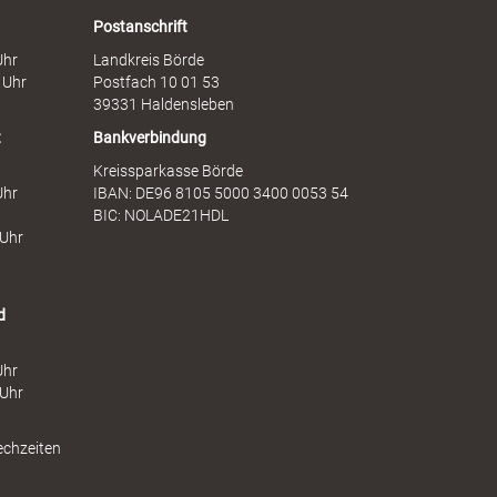
r
i
a
e
Postanschrift
u
n
Uhr
Landkreis Börde
e
s
 Uhr
Postfach 10 01 53
n
t
39331 Haldensleben
t
Bankverbindung
Kreissparkasse Börde
Uhr
IBAN: DE96 8105 5000 3400 0053 54
BIC: NOLADE21HDL
 Uhr
d
Uhr
 Uhr
echzeiten