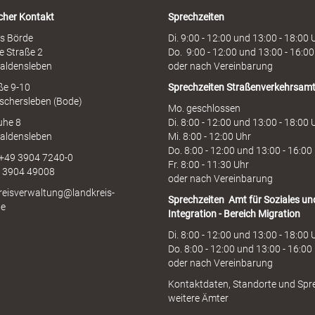
i
cher Kontakt
Sprechzeiten
n
e
s Börde
Di. 9:00 - 12:00 und 13:00 - 18:00 
e Straße 2
Do. 9:00 - 12:00 und 13:00 - 16:00
aldensleben
oder nach Vereinbarung
aße 9-10
Sprechzeiten
Straßenverkehrsam
schersleben (Bode)
Mo. geschlossen
uhe 8
Di. 8:00 - 12:00 und 13:00 - 18:00 
aldensleben
Mi. 8:00 - 12:00 Uhr
Do. 8:00 - 12:00 und 13:00 - 16:00
 +49 3904 7240-0
Fr. 8:00 - 11:30 Uhr
9 3904 49008
oder nach Vereinbarung
kreisverwaltung@landkreis-
Sprechzeiten
Amt für Soziales un
de
Integration - Bereich Migration
Di. 8:00 - 12:00 und 13:00 - 18:00 
Do. 8:00 - 12:00 und 13:00 - 16:00
oder nach Vereinbarung
Kontaktdaten, Standorte und Spr
weitere Ämter