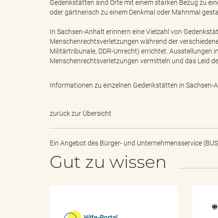
Gedenkstätten sind Orte mit einem starken Bezug zu ein
oder gärtnerisch zu einem Denkmal oder Mahnmal gesta
e
e
In Sachsen-Anhalt erinnern eine Vielzahl von Gedenkstät
Menschenrechtsverletzungen während der verschiedenen
Militärtribunale, DDR-Unrecht) errichtet. Ausstellungen 
Menschenrechtsverletzungen vermitteln und das Leid der 
n
r
Informationen zu einzelnen Gedenkstätten in Sachsen-A
zurück zur Übersicht
d
i
Ein Angebot des
Bürger- und Unternehmensservice (BUS
Gut zu wissen
e
n
H
s
g
i