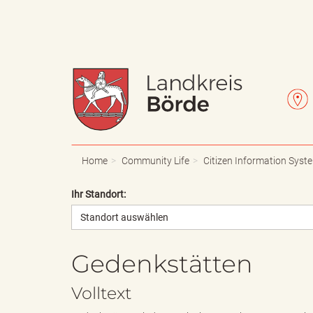
W
L
a
e
Home
Community Life
Citizen Information Syst
Ihr Standort:
Standort auswählen
p
t
Gedenkstätten
p
t
Volltext