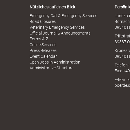
s
r
b
Nützliches auf einen Blick
Persönli
n
r
-
Emergency Call & Emergency Services
Landkrei
a
k
A
Road Closures
Bornsch
u
p
Veterinary Emergency Services
39340 H
c
p
Official Journal & Announcements
h
Triftstr
N
Forms A-Z
39387 O
I
Online Services
r
N
Press Releases
Kronesr
A
Event Calendar
39340 H
Open Jobs in Administration
Telefon:
Administrative Structure
Fax: +4
e
E-Mail: 
boerde.
i
s