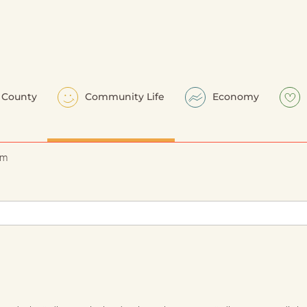
County
Community Life
Economy
em