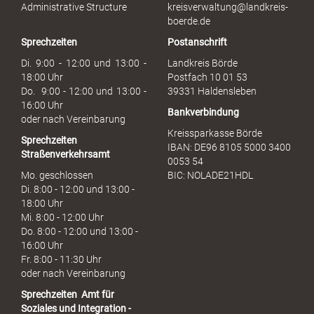
s
Administrative Structure
kreisverwaltung@landkreis-
b
boerde.de
r
Sprechzeiten
Postanschrift
a
u
Di. 9:00 - 12:00 und 13:00 -
Landkreis Börde
c
18:00 Uhr
Postfach 10 01 53
h
Do. 9:00 - 12:00 und 13:00 -
39331 Haldensleben
16:00 Uhr
Bankverbindung
oder nach Vereinbarung
Kreissparkasse Börde
Sprechzeiten
IBAN: DE96 8105 5000 3400
Straßenverkehrsamt
0053 54
Mo. geschlossen
BIC: NOLADE21HDL
Di. 8:00 - 12:00 und 13:00 -
18:00 Uhr
Mi. 8:00 - 12:00 Uhr
Do. 8:00 - 12:00 und 13:00 -
16:00 Uhr
Fr. 8:00 - 11:30 Uhr
oder nach Vereinbarung
Sprechzeiten
Amt für
Soziales und Integration -