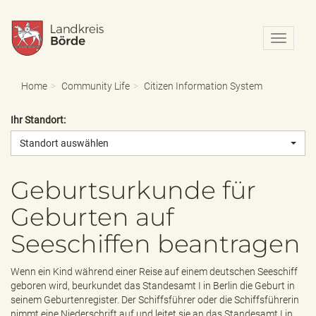
N
a
v
i
Home
Community Life
Citizen Information System
g
a
Ihr Standort:
t
i
Standort auswählen
o
n
e
Geburtsurkunde für
i
Geburten auf
n
-
Seeschiffen beantragen
/
a
u
Wenn ein Kind während einer Reise auf einem deutschen Seeschiff
s
geboren wird, beurkundet das Standesamt I in Berlin die Geburt in
b
seinem Geburtenregister. Der Schiffsführer oder die Schiffsführerin
l
nimmt eine Niederschrift auf und leitet sie an das Standesamt I in