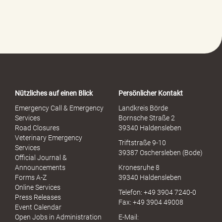
l
f
e
-
P
o
r
t
a
Nützliches auf einen Blick
Persönlicher Kontakt
l
S
Emergency Call & Emergency
Landkreis Börde
e
Services
Bornsche Straße 2
x
Road Closures
39340 Haldensleben
u
Veterinary Emergency
Triftstraße 9-10
e
Services
39387 Oschersleben (Bode)
l
Official Journal &
l
Announcements
Kronesruhe 8
e
Forms A-Z
39340 Haldensleben
r
Online Services
Telefon: +49 3904 7240-0
M
Press Releases
Fax: +49 3904 49008
i
Event Calendar
s
Open Jobs in Administration
E-Mail: