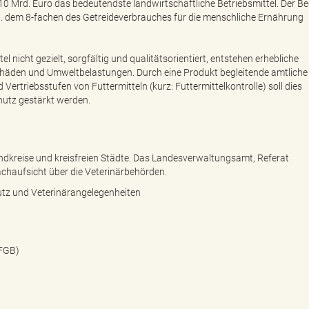
 10 Mrd. Euro das bedeutendste landwirtschaftliche Betriebsmittel. Der B
s ca. dem 8-fachen des Getreideverbrauches für die menschliche Ernährung
nicht gezielt, sorgfältig und qualitätsorientiert, entstehen erhebliche
häden und Umweltbelastungen. Durch eine Produkt begleitende amtliche
ertriebsstufen von Futtermitteln (kurz: Futtermittelkontrolle) soll dies
hutz gestärkt werden.
andkreise und kreisfreien Städte. Das Landesverwaltungsamt, Referat
chaufsicht über die Veterinärbehörden.
tz und Veterinärangelegenheiten
LFGB)