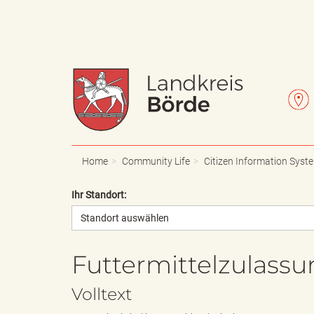
W
L
a
e
Home
Community Life
Citizen Information Syst
Ihr Standort:
Standort auswählen
p
t
Futtermittelzulass
p
t
Volltext