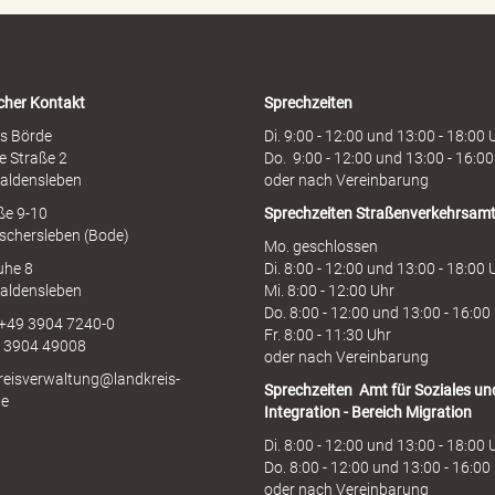
o
t
l
i
cher Kontakt
Sprechzeiten
n
e
s Börde
Di. 9:00 - 12:00 und 13:00 - 18:00 
e Straße 2
Do. 9:00 - 12:00 und 13:00 - 16:00
aldensleben
oder nach Vereinbarung
aße 9-10
Sprechzeiten
Straßenverkehrsam
schersleben (Bode)
Mo. geschlossen
uhe 8
Di. 8:00 - 12:00 und 13:00 - 18:00 
aldensleben
Mi. 8:00 - 12:00 Uhr
Do. 8:00 - 12:00 und 13:00 - 16:00
 +49 3904 7240-0
Fr. 8:00 - 11:30 Uhr
9 3904 49008
oder nach Vereinbarung
kreisverwaltung@landkreis-
Sprechzeiten
Amt für Soziales un
de
Integration - Bereich Migration
Di. 8:00 - 12:00 und 13:00 - 18:00 
Do. 8:00 - 12:00 und 13:00 - 16:00
oder nach Vereinbarung