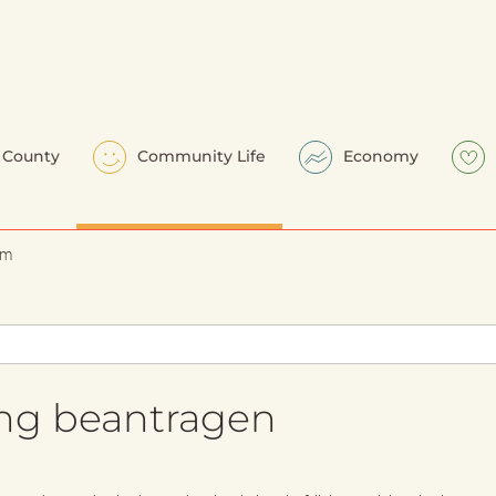
County
Community Life
Economy
em
ung beantragen