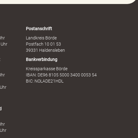
e
t
n
s
F
d
r
i
a
e
Postanschrift
u
n
Uhr
Landkreis Börde
e
s
 Uhr
Postfach 10 01 53
n
t
39331 Haldensleben
t
Bankverbindung
Kreissparkasse Börde
Uhr
IBAN: DE96 8105 5000 3400 0053 54
BIC: NOLADE21HDL
 Uhr
d
Uhr
 Uhr