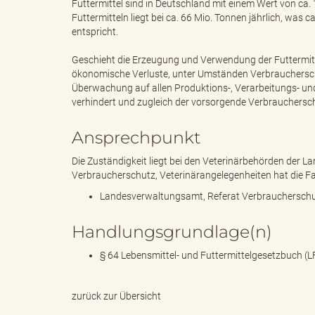
Futtermittel sind in Deutschland mit einem Wert von ca.
Futtermitteln liegt bei ca. 66 Mio. Tonnen jährlich, wa
entspricht.
e
e
Geschieht die Erzeugung und Verwendung der Futtermittel 
ökonomische Verluste, unter Umständen Verbrauchersc
Überwachung auf allen Produktions-, Verarbeitungs- und V
verhindert und zugleich der vorsorgende Verbrauchersc
n
r
Ansprechpunkt
Die Zuständigkeit liegt bei den Veterinärbehörden der L
d
i
Verbraucherschutz, Veterinärangelegenheiten hat die Fa
Landesverwaltungsamt, Referat Verbraucherschu
Handlungsgrundlage(n)
e
n
§ 64 Lebensmittel- und Futtermittelgesetzbuch (
s
g
zurück zur Übersicht