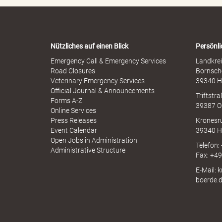
M
-
i
W
s
a
s
B
r
b
Nützliches auf einen Blick
Persönli
n
r
-
Emergency Call & Emergency Services
Landkrei
a
A
Road Closures
Bornsch
u
p
Veterinary Emergency Services
39340 H
ö
c
p
Official Journal & Announcements
h
Triftstr
N
Forms A-Z
39387 O
I
Online Services
N
Press Releases
Kronesr
r
A
Event Calendar
39340 H
Open Jobs in Administration
Telefon:
Administrative Structure
Fax: +4
E-Mail: 
d
boerde.
e