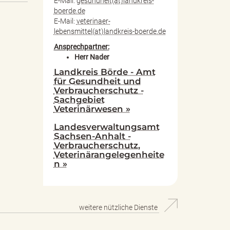
E-Mail:
gesundheit(at)landkreis-
boerde.de
E-Mail:
veterinaer-
lebensmittel(at)landkreis-boerde.de
Ansprechpartner:
Herr Nader
Landkreis Börde - Amt
für Gesundheit und
Verbraucherschutz -
Sachgebiet
Veterinärwesen »
Landesverwaltungsamt
Sachsen-Anhalt -
Verbraucherschutz,
Veterinärangelegenheite
n »
weitere nützliche Dienste