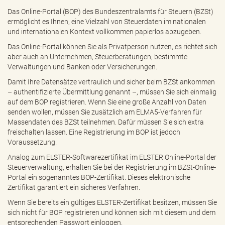
e
Das Online-Portal (BOP) des Bundeszentralamts für Steuern (BZSt)
n
ermöglicht es Ihnen, eine Vielzahl von Steuerdaten im nationalen
d
und internationalen Kontext vollkommen papierlos abzugeben.
e
n
Das Online-Portal können Sie als Privatperson nutzen, es richtet sich
aber auch an Unternehmen, Steuerberatungen, bestimmte
Verwaltungen und Banken oder Versicherungen.
Damit Ihre Datensätze vertraulich und sicher beim BZSt ankommen
– authentifizierte Übermittlung genannt –, müssen Sie sich einmalig
auf dem BOP registrieren. Wenn Sie eine große Anzahl von Daten
senden wollen, müssen Sie zusätzlich am ELMA5-Verfahren für
Massendaten des BZSt teilnehmen. Dafür müssen Sie sich extra
freischalten lassen. Eine Registrierung im BOP ist jedoch
Voraussetzung.
Analog zum ELSTER-Softwarezertifikat im ELSTER Online-Portal der
Steuerverwaltung, erhalten Sie bei der Registrierung im BZSt-Online-
Portal ein sogenanntes BOP-Zertifikat. Dieses elektronische
Zertifikat garantiert ein sicheres Verfahren.
Wenn Sie bereits ein gültiges ELSTER-Zertifikat besitzen, müssen Sie
sich nicht für BOP registrieren und können sich mit diesem und dem
entsprechenden Passwort einloggen.