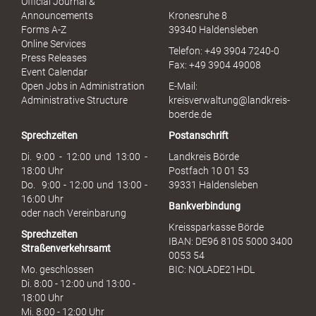
Official Journal &
l
Announcements
Kronesruhe 8
e
Forms A-Z
39340 Haldensleben
r
Online Services
Telefon: +49 3904 7240-0
M
Press Releases
Fax: +49 3904 49008
i
Event Calendar
s
Open Jobs in Administration
E-Mail:
s
Administrative Structure
kreisverwaltung@landkreis-
b
boerde.de
r
Sprechzeiten
Postanschrift
a
u
Di. 9:00 - 12:00 und 13:00 -
Landkreis Börde
c
18:00 Uhr
Postfach 10 01 53
h
Do. 9:00 - 12:00 und 13:00 -
39331 Haldensleben
16:00 Uhr
Bankverbindung
oder nach Vereinbarung
Kreissparkasse Börde
Sprechzeiten
IBAN: DE96 8105 5000 3400
Straßenverkehrsamt
0053 54
Mo. geschlossen
BIC: NOLADE21HDL
Di. 8:00 - 12:00 und 13:00 -
18:00 Uhr
Mi. 8:00 - 12:00 Uhr