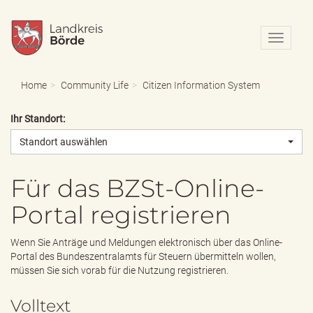
N
a
v
i
Home
Community Life
Citizen Information System
g
a
Ihr Standort:
t
i
Standort auswählen
o
n
e
Für das BZSt-Online-
i
Portal registrieren
n
-
/
Wenn Sie Anträge und Meldungen elektronisch über das Online-
a
Portal des Bundeszentralamts für Steuern übermitteln wollen,
u
müssen Sie sich vorab für die Nutzung registrieren.
s
b
Volltext
l